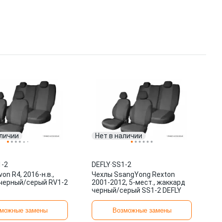
аличии
Нет в наличии
-2
DEFLY
·
SS1-2
on R4, 2016-н.в.,
Чехлы SsangYong Rexton
черный/серый RV1-2
2001-2012, 5-мест., жаккард
черный/серый SS1-2 DEFLY
можные замены
Возможные замены