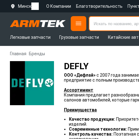
Минск
О Компании
Благотворительность
Пунк
Легковые запчасти
Грузовые запчасти
Китайские авт
Главная
Бренды
DEFLY
ООО «Дефлай»
с 2007 года занима
предприятие с полным производств
Ассортимент
Компания предлагает разнообразные
салонов автомобилей, которые гар
Преимущества
Качество продукции:
Приоритет
изделий.
Современные технологии:
Прим
Контроль качества:
Поэтапная с