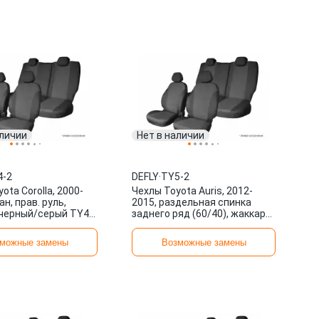
аличии
Нет в наличии
4-2
DEFLY
·
TY5-2
ota Corolla, 2000-
Чехлы Toyota Auris, 2012-
ан, прав. руль,
2015, раздельная спинка
черный/серый TY4-
заднего ряд (60/40), жаккард
черный/серый TY5-2 DEFLY
можные замены
Возможные замены