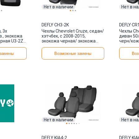
Нет в наличии
Нет в н
DEFLY
·
CH3-2K
DEFLY
·
CR1
, 3х
Чехлы Chevrolet Cruze, седан/
Чехлы Che
в., экокожа
хэтчбек, с 2008-2015,
диван 50/
рная U3-2Z
экокожа черная/ экокожа
черн/кож
перф. черная CH3-2K DEFLY
DEFLY
замены
Возможные замены
Воз
Нет в наличии
Нет в н
DEFLY
·
KIA4-2
DEFLY
·
KIA