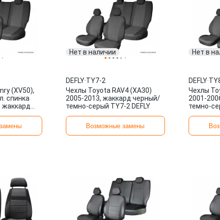
Нет в наличии
Нет в н
DEFLY
·
TY7-2
DEFLY
·
TY
ry (XV50),
Чехлы Toyota RAV4 (XA30)
Чехлы To
л. спинка
2005-2013, жаккард черный/
2001-200
), жаккард
темно-серый TY7-2 DEFLY
темно-се
ерый TY6-2
замены
Возможные замены
Воз