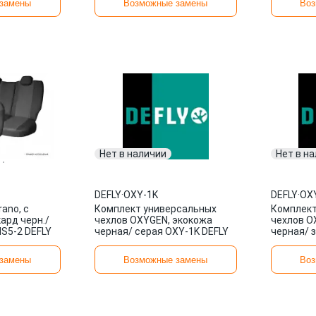
замены
Возможные замены
Воз
Нет в наличии
Нет в н
DEFLY
·
OXY-1K
DEFLY
·
OX
rano, c
Комплект универсальных
Комплект
кард черн./
чехлов OXYGEN, экокожа
чехлов O
IS5-2 DEFLY
черная/ серая OXY-1K DEFLY
черная/ 
DEFLY
замены
Возможные замены
Воз