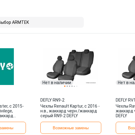
Выбор ARMTEK
Нет в наличии
Нет в н
DEFLY
·
RN9-2
DEFLY
·
RV1
ter, c 2015-
Чехлы Renault Kaptur, c 2016 -
Чехлы Rav
ivilege,
н.в., жаккард черн./жаккард
жаккард 
аккард
серый RN9-2 DEFLY
DEFLY
LY
замены
Возможные замены
Воз