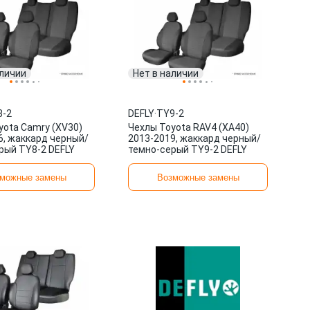
аличии
Нет в наличии
8-2
DEFLY
·
TY9-2
yota Camry (XV30)
Чехлы Toyota RAV4 (XA40)
6, жаккард черный/
2013-2019, жаккард черный/
рый TY8-2 DEFLY
темно-серый TY9-2 DEFLY
можные замены
Возможные замены