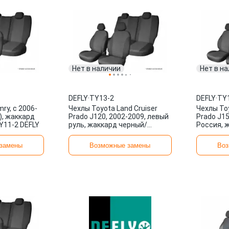
Нет в наличии
Нет в н
DEFLY
·
TY13-2
DEFLY
·
TY
ry, c 2006-
Чехлы Toyota Land Cruiser
Чехлы Toy
), жаккард
Prado J120, 2002-2009, левый
Prado J15
Y11-2 DEFLY
руль, жаккард черный/
Россия, 
темно-серый TY13-2 DEFLY
темно-се
замены
Возможные замены
Воз