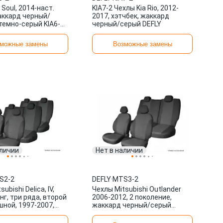
 Soul, 2014-наст.
KIA7-2 Чехлы Kia Rio, 2012-
аккард черный/
2017, хэтчбек, жаккард
темно-серый KIA6-2
черный/серый DEFLY
можные замены
Возможные замены
аличии
Нет в наличии
S2-2
DEFLY
·
MTS3-2
ubishi Delica, IV,
Чехлы Mitsubishi Outlander
г, три ряда, второй
2006-2012, 2 поколение,
шной, 1997-2007,
жаккард черный/серый
черн/сер. MTS2-2
MTS3-2 DEFLY