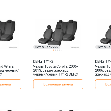
Нет в наличии
Нет в н
DEFLY
·
TY1-2
DEFLY
·
TY
nd Vitara
Чехлы Toyota Corolla, 2006-
Чехлы Toy
ард черный/
2013, седан, жаккард
2006, сед
LY
черный/серый TY1-2 DEFLY
жаккард 
2 DEFLY
замены
Возможные замены
Воз