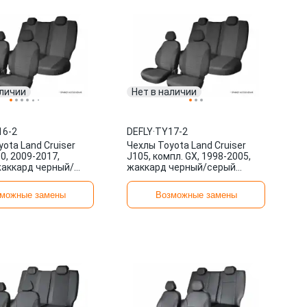
аличии
Нет в наличии
16-2
DEFLY
·
TY17-2
ota Land Cruiser
Чехлы Toyota Land Cruiser
0, 2009-2017,
J105, компл. GX, 1998-2005,
жаккард черный/
жаккард черный/серый
рый TY16-2 DEFLY
TY17-2 DEFLY
можные замены
Возможные замены