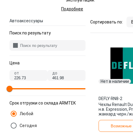
эксплуатации.
Подробнее
Автоаксессуары
Сортировать по:
Поиск по результату
Цена
от
до
Нет в наличии
DEFLY
·
RN8-2
Срок отгрузки со склада ARMTEK
Чехлы Renault Dus
н.в. Expression, Pr
Любой
жаккард черн./ж
серый RN8-2 DEF
Сегодня
Возможные 