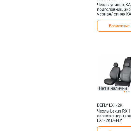
Чехлы универ. K
подголовник, эк
черная/ синяя KA
Возможные 
Нет в наличии
DEFLY
·
LX1-2K
Чехлы Lexus RX 1
экокожа черн./э
LX1-2K DEFLY