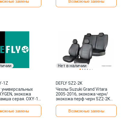
можные замены
Возможные замены
аличии
Нет в наличии
Y-1Z
DEFLY
·
SZ2-2K
 универсальных
Чехлы Suzuki Grand Vitara
XYGEN, экокожа
2005-2016, экокожа черн/
замша серая. OXY-1Z
экокожа перф черн SZ2-2K
DEFLY
можные замены
Возможные замены