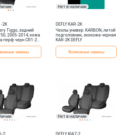
аличии
Нет в наличии
-2K
DEFLY
·
KAR-2K
ry Tiggo, задний
Чехлы универ. KARBON, литой
50, 2005-2014, кожа
подголовник, экокожа черная
а перф черн CR1-2K
KAR-2K DEFLY
можные замены
Возможные замены
аличии
Нет в наличии
6-2
DEFLY
·
KIA7-2