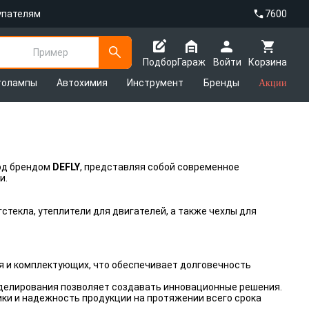
упателям
7600
Пример
Подбор
Гараж
Войти
Корзина
толампы
Автохимия
Инструмент
Бренды
Акции
под брендом
DEFLY
, представляя собой современное
и.
текла, утеплители для двигателей, а также чехлы для
я и комплектующих, что обеспечивает долговечность
делирования позволяет создавать инновационные решения.
ки и надежность продукции на протяжении всего срока