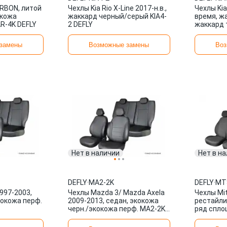
ARBON, литой
Чехлы Kia Rio X-Line 2017-н.в.,
Чехлы Kia
окожа
жаккард черный/серый KIA4-
время, ж
R-4K DEFLY
2 DEFLY
жаккард 
DEFLY
замены
Возможные замены
Воз
Нет в наличии
Нет в н
DEFLY
·
MA2-2K
DEFLY
·
MT
997-2003,
Чехлы Mazda 3/ Mazda Axela
Чехлы Mits
кокожа перф.
2009-2013, седан, экокожа
рестайлин
черн./экокожа перф. MA2-2K
ряд спло
DEFLY
жаккард 
DEFLY