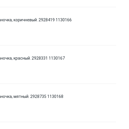
аночка, коричневый. 2928419 1130166
аночка, красный. 2928331 1130167
аночка, мятный. 2928735 1130168