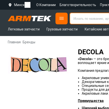
Минск
О Компании
Благотворительность
Пунк
Легковые запчасти
Грузовые запчасти
Китайские авт
Главная
Бренды
DECOLA
«Decola»
— это бр
воплощает яркие и
Компания предлаг
Акриловые унив
Декоративные к
Специальные сер
Продукты для де
Акриловые лаки
Преимущества
Широкий выбор