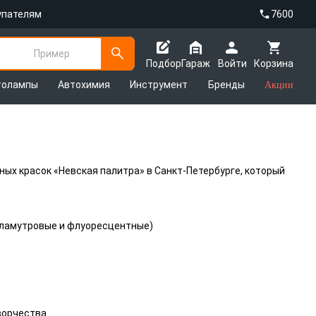
упателям
7600
Пример
Подбор
Гараж
Войти
Корзина
толампы
Автохимия
Инструмент
Бренды
Акции
ых красок «Невская палитра» в Санкт-Петербурге, который
ерламутровые и флуоресцентные)
ворчества.