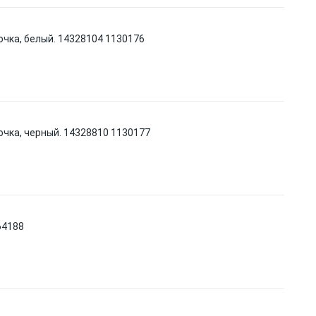
очка, белый. 14328104 1130176
очка, черный. 14328810 1130177
64188