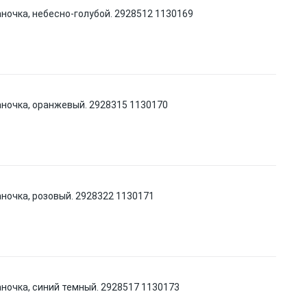
аночка, небесно-голубой. 2928512 1130169
аночка, оранжевый. 2928315 1130170
аночка, розовый. 2928322 1130171
аночка, синий темный. 2928517 1130173