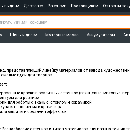
ты выдачи
Доставка
Вакансии
Поставщикам
Оптовым пок
о
Шины и диски
Моторные масла
Аккумуляторы
Ав
енд, представляющий линейку материалов от завода художественн
 смелые идеи для творцов.
ает:
ерсальные краски в различных оттенках (глянцевые, матовые, п
онтуры для росписи
ии для работы с тканью, стеклом и керамикой
купажа, золочения и кракелюра
 для защиты и создания эффектов
:
Разнообразие оттенков и типов материалов для разных техник т