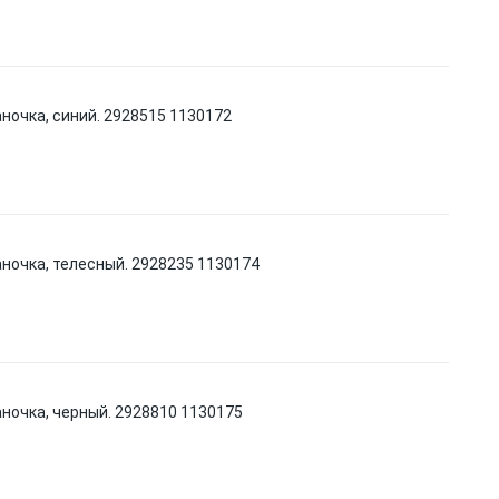
аночка, синий. 2928515 1130172
аночка, телесный. 2928235 1130174
аночка, черный. 2928810 1130175