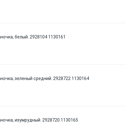
аночка, белый. 2928104 1130161
аночка, зеленый средний. 2928722 1130164
аночка, изумрудный. 2928720 1130165