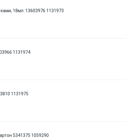
ками, 18мл. 13603976 1131973
603966 1131974
03810 1131975
 картон 5341375 1059290