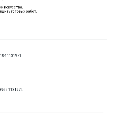
й искусства.
ащиту готовых работ.
3104 1131971
03965 1131972