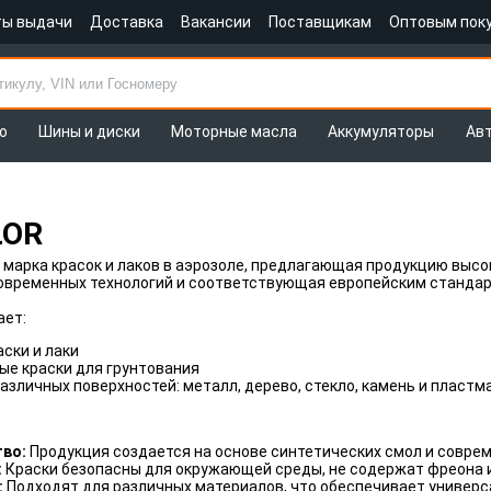
ты выдачи
Доставка
Вакансии
Поставщикам
Оптовым пок
о
Шины и диски
Моторные масла
Аккумуляторы
Ав
LOR
 марка красок и лаков в аэрозоле, предлагающая продукцию высо
овременных технологий и соответствующая европейским стандар
ает:
ски и лаки
ые краски для грунтования
азличных поверхностей: металл, дерево, стекло, камень и пластм
тво:
Продукция создается на основе синтетических смол и соврем
:
Краски безопасны для окружающей среды, не содержат фреона и
:
Подходят для различных материалов, что обеспечивает универс