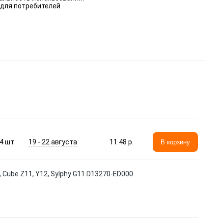
 для потребителей
19 - 22 августа
4
шт.
11.48 p.
В корзину
Cube Z11, Y12, Sylphy G11 D13270-ED000