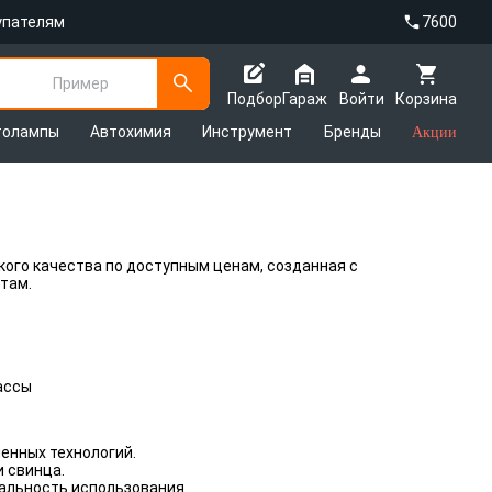
упателям
7600
Пример
Подбор
Гараж
Войти
Корзина
толампы
Автохимия
Инструмент
Бренды
Акции
кого качества по доступным ценам, созданная с
там.
ассы
енных технологий.
 свинца.
альность использования.