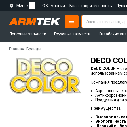
Минск
О Компании
Благотворительность
Пунк
Легковые запчасти
Грузовые запчасти
Китайские авт
Главная
Бренды
DECO CO
DECO COLOR
— это
использованием с
Компания предлаг
Аэрозольные кра
Антикоррозионн
Продукция для р
Преимущества
Высокое качес
Экологичность
Широкий выбор