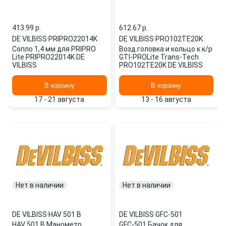
413.99 p.
612.67 p.
DE VILBISS
·
PRIPRO22014K
DE VILBISS
·
PRO102TE20K
Сопло 1,4 мм для PRIPRO
Возд.головка и кольцо к к/р
Lite PRIPRO22014K DE
GTI-PROLite Trans-Tech
VILBISS
PRO102TE20K DE VILBISS
В корзину
В корзину
17 - 21 августа
13 - 16 августа
Нет в наличии
Нет в наличии
DE VILBISS
·
HAV 501 B
DE VILBISS
·
GFC-501
HAV 501 B Манометр
GFC-501 Бачок для