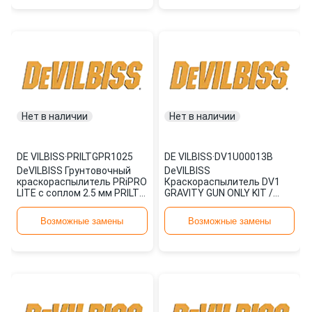
Нет в наличии
Нет в наличии
DE VILBISS
·
PRILTGPR1025
DE VILBISS
·
DV1U00013B
DeVILBISS Грунтовочный
DeVILBISS
краскораспылитель PRiPRO
Краскораспылитель DV1
LITE с соплом 2.5 мм PRILT-
GRAVITY GUN ONLY KIT /
GPR10 PRILTGPR1025
гибридная голова/ 1.3 мм D
DV1U00013B
Возможные замены
Возможные замены