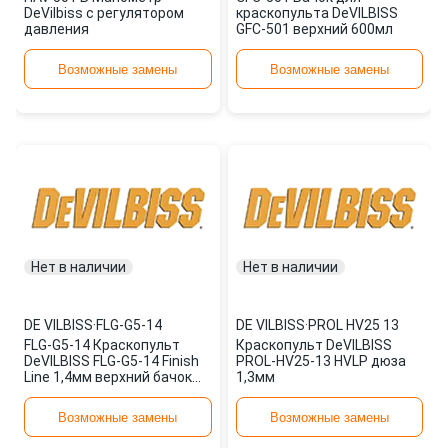
DeVilbiss с регулятором
краскопульта DeVILBISS
давления
GFC-501 верхний 600мл
Возможные замены
Возможные замены
Нет в наличии
Нет в наличии
DE VILBISS
·
FLG-G5-14
DE VILBISS
·
PROL HV25 13
FLG-G5-14 Краскопульт
Краскопульт DeVILBISS
DeVILBISS FLG-G5-14 Finish
PROL-HV25-13 HVLP дюза
Line 1,4мм верхний бачок
1,3мм
600мл
Возможные замены
Возможные замены