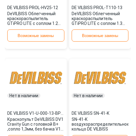
DE VILBISS
·
PROL-HV25-12
DE VILBISS
·
PROL-T110-13
DeVILBISS Облегченный
DeVILBISS Облегченный
краскораспылитель
краскораспылитель
GTiPRO LITE с соплом 1.2
GTiPRO LITE с соплом 1.3
мм. PROL-HV25-12
мм. PROL-T110-13
Возможные замены
Возможные замены
Нет в наличии
Нет в наличии
DE VILBISS
·
V1-U-000-13-BPLUS
DE VILBISS
·
SN-41-K
Краскопульт DeVILBISS DV1
SN-41-K
Cravity Gun с головкой В+
воздухораспределительное
,сопло 1,3мм, без бачка V1-
кольцо DE VILBISS
U-000-13-BPLUS