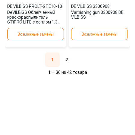
DE VILBISS
·
PROLT-GTE10-13
DE VILBISS
·
3300908
DeVILBISS Облегченный
Varnishing gun 3300908 DE
краскораспылитель
VILBISS
GTiPRO LITE с соплом 1.3
мм. PROLT-GTE10-13
Возможные замены
Возможные замены
1
2
1 — 36 из 42 товара