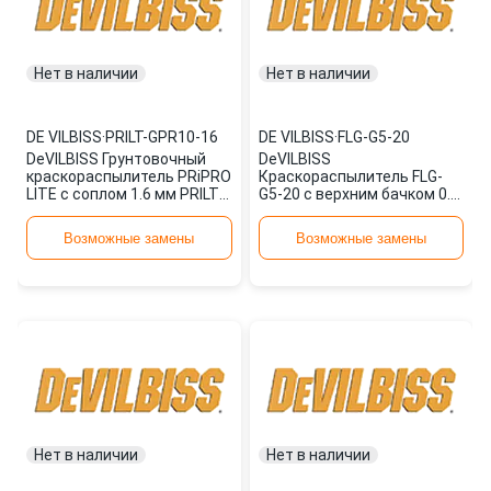
Нет в наличии
Нет в наличии
DE VILBISS
·
PRILT-GPR10-16
DE VILBISS
·
FLG-G5-20
DeVILBISS Грунтовочный
DeVILBISS
краскораспылитель PRiPRO
Краскораспылитель FLG-
LITE с соплом 1.6 мм PRILT-
G5-20 с верхним бачком 0.6
GPR10-16
л, фильтром и соплом 2 мм
FLG-G5-20
Возможные замены
Возможные замены
Нет в наличии
Нет в наличии