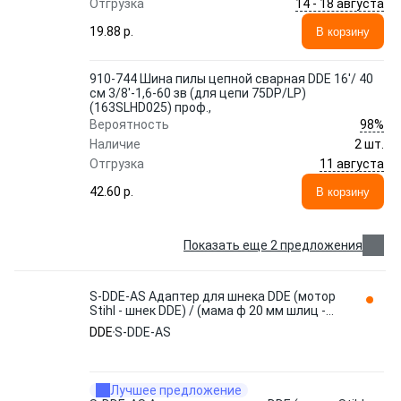
14 - 18 августа
Отгрузка
19.88 p.
В корзину
910-744 Шина пилы цепной сварная DDE 16'/ 40
см 3/8'-1,6-60 зв (для цепи 75DP/LP)
(163SLHD025) проф.,
98%
Вероятность
Наличие
2 шт.
11 августа
Отгрузка
42.60 p.
В корзину
Показать еще 2 предложения
S-DDE-AS Адаптер для шнека DDE (мотор
Stihl - шнек DDE) / (мама ф 20 мм шлиц -
папа ф 20 мм)
DDE
S-DDE-AS
Лучшее предложение