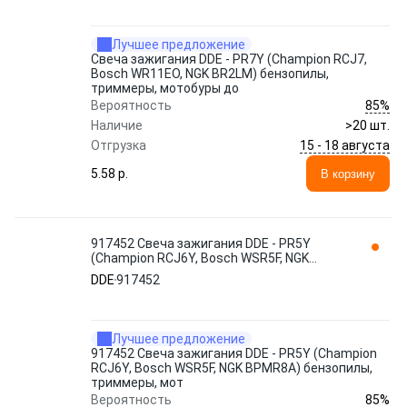
Лучшее предложение
Свеча зажигания DDE - PR7Y (Champion RCJ7,
Bosch WR11EO, NGK BR2LM) бензопилы,
триммеры, мотобуры до
85%
Вероятность
Наличие
>20 шт.
15 - 18 августа
Отгрузка
5.58 p.
В корзину
917452 Свеча зажигания DDE - PR5Y
(Champion RCJ6Y, Bosch WSR5F, NGK
BPMR8A) бензопилы, триммеры, мот
DDE
917452
Лучшее предложение
917452 Свеча зажигания DDE - PR5Y (Champion
RCJ6Y, Bosch WSR5F, NGK BPMR8A) бензопилы,
триммеры, мот
85%
Вероятность