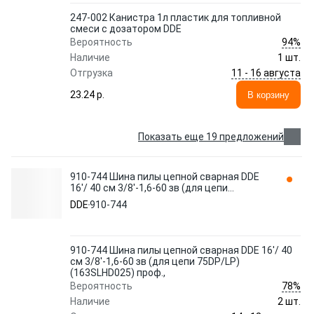
247-002 Канистра 1л пластик для топливной
смеси с дозатором DDE
94%
Вероятность
Наличие
1 шт.
11 - 16 августа
Отгрузка
23.24 p.
В корзину
Показать еще 19 предложений
910-744 Шина пилы цепной сварная DDE
16'/ 40 см 3/8'-1,6-60 зв (для цепи
75DP/LP)(163SLHD025) проф.,
DDE
910-744
910-744 Шина пилы цепной сварная DDE 16'/ 40
см 3/8'-1,6-60 зв (для цепи 75DP/LP)
(163SLHD025) проф.,
78%
Вероятность
Наличие
2 шт.