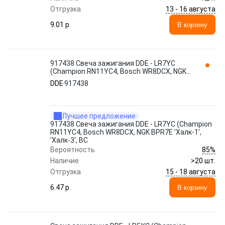
13 - 16 августа
Отгрузка
9.01 p.
В корзину
917438 Свеча зажигания DDE - LR7YC
(Champion RN11YC4, Bosch WR8DCX, NGK
BPR7E 'Халк-1', 'Халк-3', ВС
DDE
917438
Лучшее предложение
917438 Свеча зажигания DDE - LR7YC (Champion
RN11YC4, Bosch WR8DCX, NGK BPR7E 'Халк-1',
'Халк-3', ВС
85%
Вероятность
Наличие
>20 шт.
15 - 18 августа
Отгрузка
6.47 p.
В корзину