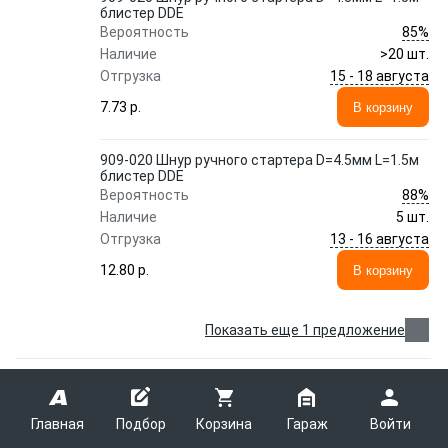
блистер DDE
85%
Вероятность
Наличие
>20 шт.
15 - 18 августа
Отгрузка
7.73 p.
В корзину
909-020 Шнур ручного стартера D=4.5мм L=1.5м
блистер DDE
88%
Вероятность
Наличие
5 шт.
13 - 16 августа
Отгрузка
12.80 p.
В корзину
Показать еще 1 предложение
644-955 Корд триммерный в блистере
DDE 'Speed line' (звезда) 3,0 мм х 15 м,
красный, шт
Главная
Подбор
Корзина
Гараж
Войти
DDE
644-955