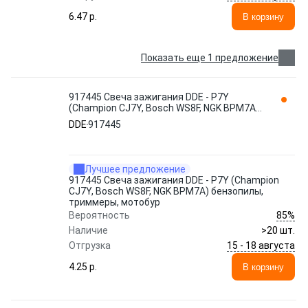
6.47 p.
В корзину
Показать еще 1 предложение
917445 Свеча зажигания DDE - P7Y
(Champion CJ7Y, Bosch WS8F, NGK BPM7A)
бензопилы, триммеры, мотобур
DDE
917445
Лучшее предложение
917445 Свеча зажигания DDE - P7Y (Champion
CJ7Y, Bosch WS8F, NGK BPM7A) бензопилы,
триммеры, мотобур
85%
Вероятность
Наличие
>20 шт.
15 - 18 августа
Отгрузка
4.25 p.
В корзину