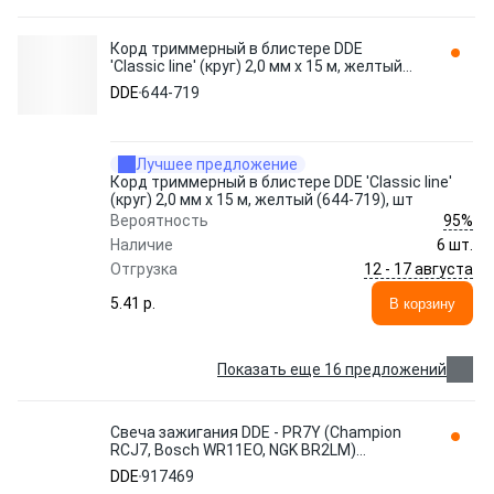
Корд триммерный в блистере DDE
'Classic line' (круг) 2,0 мм х 15 м, желтый
(644-719), шт
DDE
644-719
Лучшее предложение
Корд триммерный в блистере DDE 'Classic line'
(круг) 2,0 мм х 15 м, желтый (644-719), шт
95%
Вероятность
Наличие
6 шт.
12 - 17 августа
Отгрузка
5.41 p.
В корзину
Показать еще 16 предложений
Свеча зажигания DDE - PR7Y (Champion
RCJ7, Bosch WR11EO, NGK BR2LM)
бензопилы, триммеры, мотобуры до
DDE
917469
917469