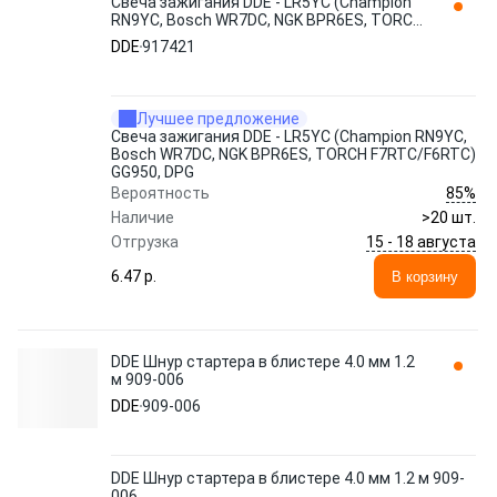
Свеча зажигания DDE - LR5YC (Champion
RN9YC, Bosch WR7DC, NGK BPR6ES, TORCH
F7RTC/F6RTC) GG950, DPG 917421
DDE
917421
Лучшее предложение
Свеча зажигания DDE - LR5YC (Champion RN9YC,
Bosch WR7DC, NGK BPR6ES, TORCH F7RTC/F6RTC)
GG950, DPG
85%
Вероятность
Наличие
>20 шт.
15 - 18 августа
Отгрузка
6.47 p.
В корзину
DDE Шнур стартера в блистере 4.0 мм 1.2
м 909-006
DDE
909-006
DDE Шнур стартера в блистере 4.0 мм 1.2 м 909-
006