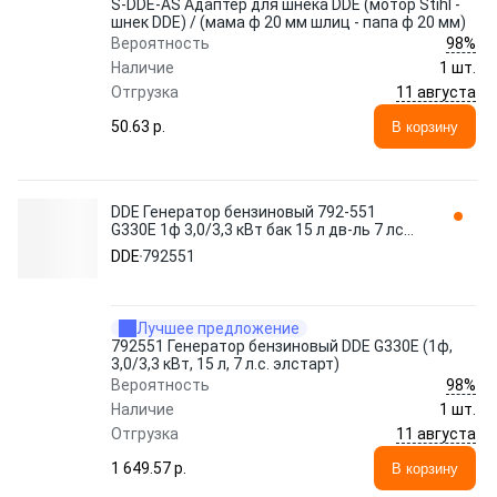
S-DDE-AS Адаптер для шнека DDE (мотор Stihl -
шнек DDE) / (мама ф 20 мм шлиц - папа ф 20 мм)
98%
Вероятность
Наличие
1 шт.
11 августа
Отгрузка
50.63 p.
В корзину
DDE Генератор бензиновый 792-551
G330E 1ф 3,0/3,3 кВт бак 15 л дв-ль 7 лc
элстар
DDE
792551
Лучшее предложение
792551 Генератор бензиновый DDE G330E (1ф,
3,0/3,3 кВт, 15 л, 7 л.с. элстарт)
98%
Вероятность
Наличие
1 шт.
11 августа
Отгрузка
1 649.57 p.
В корзину