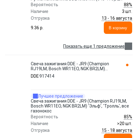
88%
Вероятность
Наличие
3 шт.
13 - 16 августа
Отгрузка
9.36 p.
В корзину
Показать еще 1 предложение
Свеча зажигания DDE - JR9 (Champion
RJ19LM, Bosch WR11EO, NGK BR2LM)
'Эльф', 'Тролль', все газонокос 917414
DDE
917414
Лучшее предложение
Свеча зажигания DDE - JR9 (Champion RJ19LM,
Bosch WR11EO, NGK BR2LM) 'Эльф', 'Тролль', все
газонокос
85%
Вероятность
Наличие
>20 шт.
15 - 18 августа
Отгрузка