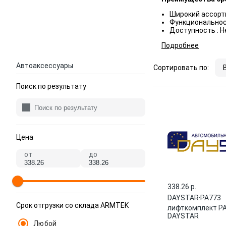
Широкий ассорти
Функциональнос
Доступность : 
Подробнее
Автоаксессуары
Сортировать по:
Поиск по результату
Цена
от
до
338.26 p.
DAYSTAR
·
PA773
Срок отгрузки со склада ARMTEK
лифткомплект P
DAYSTAR
Любой