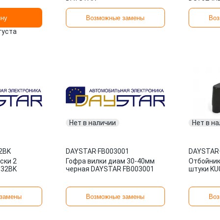
ину
Возможные замены
Воз
вгуста
Нет в наличии
Нет в н
2BK
DAYSTAR
·
FB003001
DAYSTAR
ски 2
Гофра вилки диам 30-40мм
Отбойник
132BK
черная DAYSTAR FB003001
штуки KU
замены
Возможные замены
Воз