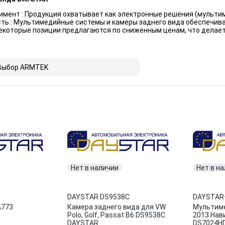
мент : Продукция охватывает как электронные решения (мультиме
ть : Мультимедийные системы и камеры заднего вида обеспечив
Некоторые позиции предлагаются по сниженным ценам, что делае
Выбор ARMTEK
Нет в наличии
Нет в н
DAYSTAR
·
DS9538C
DAYSTAR
A773
Камера заднего вида для VW
Мультим
Polo, Golf, Passat B6 DS9538C
2013 Нав
DAYSTAR
DS7024H