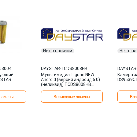
Нет в наличии
Нет в н
03004
DAYSTAR
·
TCDS8008HB
DAYSTAR
рующий
Мультимедиа Tiguan NEW
Камера з
YSTAR
Android (версия андроид 6.0)
DS9539C
(неликвид) TCDS8008HB
DAYSTAR
замены
Возможные замены
Воз