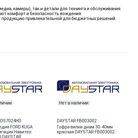
диа, камеры), так и детали для тюнинга и обслуживания.
ают комфорт и безопасность вождения.
т продукцию привлекательной для бюджетных решений.
аличии
Нет в наличии
·
DS7024HD
DAYSTAR
·
FB003002
едия FORD KUGA
Гофра вилки диам 30-40мм
игация Навител
красная DAYSTAR FB003002
D DAYSTAR