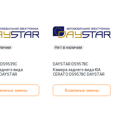
аличии
Нет в наличии
·
DS9539C
DAYSTAR
·
DS9578C
аднего вида
Камера заднего вида KIA
 DAYSTAR
CERATO DS9578C DAYSTAR
можные замены
Возможные замены