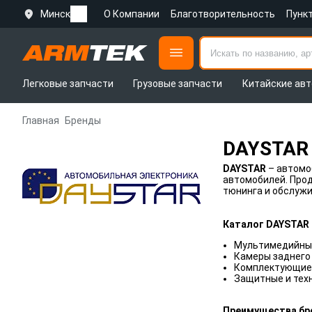
Минск
О Компании
Благотворительность
Пунк
Легковые запчасти
Грузовые запчасти
Китайские авт
Главная
Бренды
DAYSTAR
DAYSTAR
– автомо
автомобилей. Прод
тюнинга и обслужи
Каталог DAYSTAR
Мультимедийные
Камеры заднего 
Комплектующие п
Защитные и тех
Преимущества бр