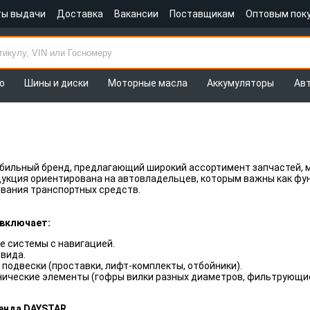
ты выдачи
Доставка
Вакансии
Поставщикам
Оптовым пок
о
Шины и диски
Моторные масла
Аккумуляторы
Ав
бильный бренд, предлагающий широкий ассортимент запчастей, 
укция ориентирована на автовладельцев, которым важны как фу
вания транспортных средств.
 включает:
 системы с навигацией.
вида.
одвески (проставки, лифт-комплекты, отбойники).
нические элементы (гофры вилки разных диаметров, фильтрующи
енда DAYSTAR