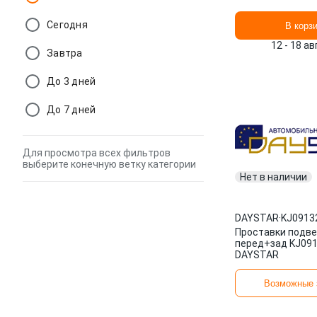
Сегодня
В корз
12 - 18 а
Завтра
До 3 дней
До 7 дней
Для просмотра всех фильтров
выберите конечную ветку категории
Нет в наличии
DAYSTAR
·
KJ0913
Проставки подве
перед+зад KJ09
DAYSTAR
Возможные 