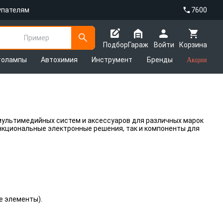
упателям
7600
Пример
Подбор
Гараж
Войти
Корзина
толампы
Автохимия
Инструмент
Бренды
Акции
мультимедийных систем и аксессуаров для различных марок
нкциональные электронные решения, так и компоненты для
е элементы).