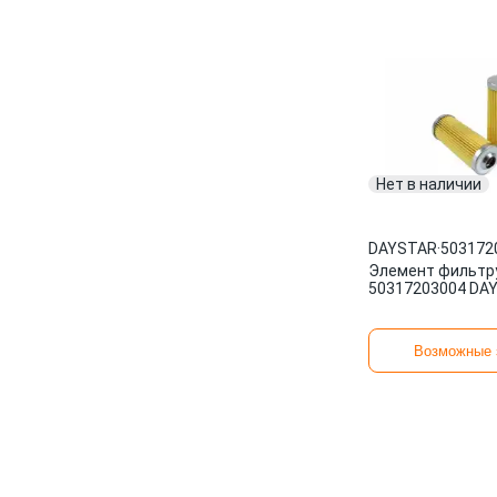
Нет в наличии
DAYSTAR
·
503172
Элемент фильт
50317203004 DA
Возможные 