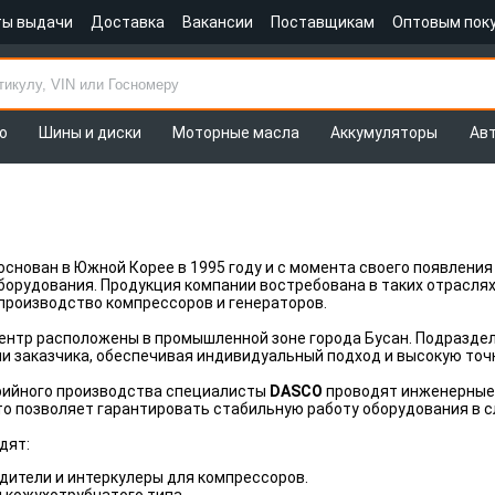
ты выдачи
Доставка
Вакансии
Поставщикам
Оптовым пок
о
Шины и диски
Моторные масла
Аккумуляторы
Ав
основан в Южной Корее в 1995 году и с момента своего появлени
орудования. Продукция компании востребована в таких отраслях, 
производство компрессоров и генераторов.
центр расположены в промышленной зоне города Бусан. Подразд
и заказчика, обеспечивая индивидуальный подход и высокую точ
рийного производства специалисты
DASCO
проводят инженерные 
о позволяет гарантировать стабильную работу оборудования в с
дят:
дители и интеркулеры для компрессоров.