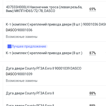
437555H000LH Наконечник троса (левая резьба,
69%
8мм) МКПП HD65/72/78, DASCO
К-т (комплект) креплений привода двери (8 шт.) 90001036 DA
DASCO
90001036
Возможные замены
Лучшее предложение
87%
К-т (комплект) креплений привода двери (8 шт.)
Дуга двери County РГЗА Evro II 90001039 DASCO
DASCO
90001039
Возможные замены
88%
Дуга двери County РГЗА Evro II
89%
Дуга двери County РГЗА Evro II