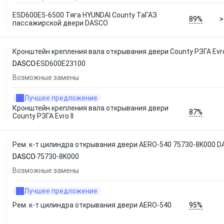
ESD600E5-6500 Тяга HYUNDAI County ТаГАЗ
89%
>
пассажирской двери DASCO
Кронштейн крепления вала открывания двери County РЗГА Evr
DASCO
ESD600E23100
Возможные замены
Лучшее предложение
Кронштейн крепления вала открывания двери
87%
County РЗГА Evro II
Рем. к-т цилиндра открывания двери AERO-540 75730-8K000 
DASCO
75730-8K000
Возможные замены
Лучшее предложение
95%
Рем. к-т цилиндра открывания двери AERO-540