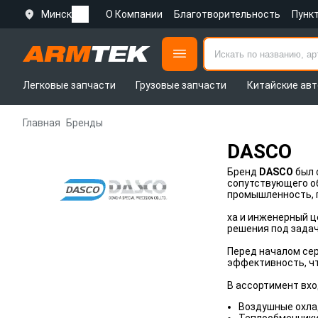
Минск
О Компании
Благотворительность
Пунк
Легковые запчасти
Грузовые запчасти
Китайские авт
Главная
Бренды
DASCO
Бренд
DASCO
был 
сопутствующего об
промышленность, 
ха и инженерный 
решения под задач
Перед началом се
эффективность, чт
В ассортимент вхо
Воздушные охла