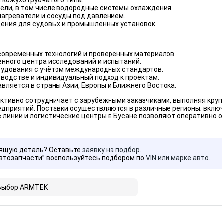
 кожухотрубчатого типа.
ели, в том числе водородные системы охлаждения.
агреватели и сосуды под давлением.
ения для судовых и промышленных установок.
современных технологий и проверенных материалов.
енного центра исследований и испытаний.
рудования с учётом международных стандартов.
зводстве и индивидуальный подход к проектам.
вляется в страны Азии, Европы и Ближнего Востока.
ктивно сотрудничает с зарубежными заказчиками, выполняя круп
приятий. Поставки осуществляются в различные регионы, включа
линии и логистические центры в Бусане позволяют оперативно о
дящую деталь? Оставьте
заявку на подбор
.
Автозапчасти” воспользуйтесь подбором по
VIN или марке авто
.
Выбор ARMTEK