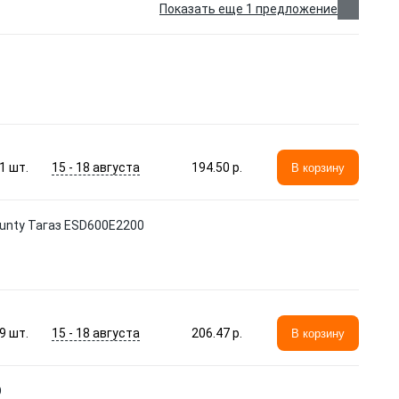
Показать еще 1 предложение
15 - 18 августа
1
шт.
194.50 p.
В корзину
ounty Тагаз ESD600E2200
15 - 18 августа
9
шт.
206.47 p.
В корзину
O