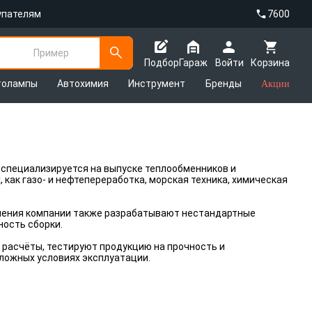
упателям
7600
Пример
Подбор
Гараж
Войти
Корзина
толампы
Автохимия
Инструмент
Бренды
Акции
я специализируется на выпуске теплообменников и
как газо- и нефтепереработка, морская техника, химическая
еления компании также разрабатывают нестандартные
ность сборки.
расчёты, тестируют продукцию на прочность и
ложных условиях эксплуатации.