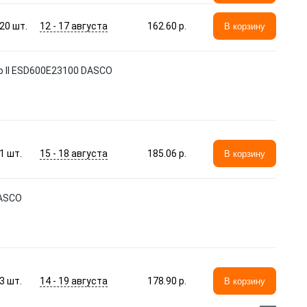
12 - 17 августа
20
шт.
162.60 p.
В корзину
o II ESD600E23100 DASCO
15 - 18 августа
1
шт.
185.06 p.
В корзину
DASCO
14 - 19 августа
3
шт.
178.90 p.
В корзину