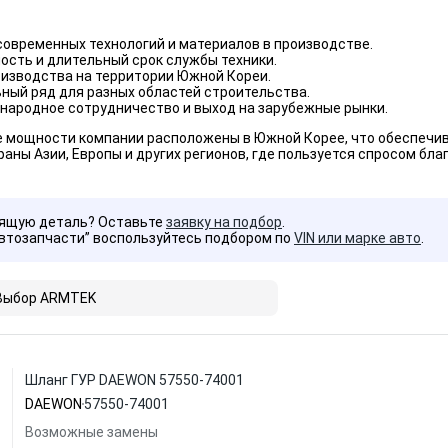
овременных технологий и материалов в производстве.
ость и длительный срок службы техники.
оизводства на территории Южной Кореи.
ный ряд для разных областей строительства.
народное сотрудничество и выход на зарубежные рынки.
мощности компании расположены в Южной Корее, что обеспечива
раны Азии, Европы и других регионов, где пользуется спросом бл
дящую деталь? Оставьте
заявку на подбор
.
Автозапчасти” воспользуйтесь подбором по
VIN или марке авто
.
Выбор ARMTEK
Шланг ГУР DAEWON 57550-74001
DAEWON
57550-74001
Возможные замены