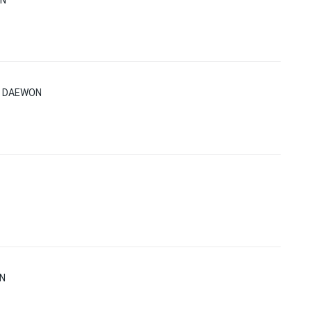
ON
9 DAEWON
ON