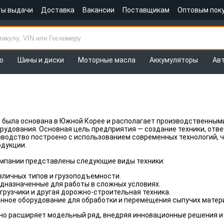
ты выдачи
Доставка
Вакансии
Поставщикам
Оптовым пок
о
Шины и диски
Моторные масла
Аккумуляторы
Ав
N
была основана в Южной Корее и располагает производственным
рудования. Основная цель предприятия — создание техники, от
водство построено с использованием современных технологий, ч
одукции.
омпании представлены следующие виды техники:
зличных типов и грузоподъемности.
дназначенные для работы в сложных условиях.
рузчики и другая дорожно-строительная техника.
нное оборудование для обработки и перемещения сыпучих матер
о расширяет модельный ряд, внедряя инновационные решения и 