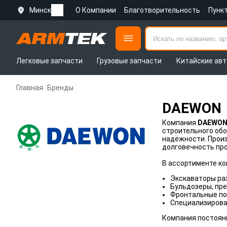
Минск
О Компании
Благотворительность
Пунк
Легковые запчасти
Грузовые запчасти
Китайские авт
Главная
Бренды
DAEWON
Компания
DAEWO
строительного обо
надёжности. Произ
долговечность пр
В ассортименте к
Экскаваторы ра
Бульдозеры, пре
Фронтальные пог
Специализирова
Компания постоянн