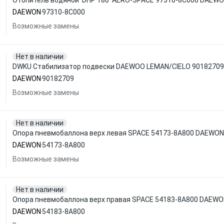
Отопитель водяной 'DHP 180' AERO-SPACE 97310-8C000 DAEW
DAEWON
97310-8C000
Возможные замены
Нет в наличии
DWKU Стабилизатор подвески DAEWOO LEMAN/CIELO 9018270
DAEWON
90182709
Возможные замены
Нет в наличии
Опора пневмобаллона верх левая SPACE 54173-8A800 DAEWON
DAEWON
54173-8A800
Возможные замены
Нет в наличии
Опора пневмобаллона верх правая SPACE 54183-8A800 DAEW
DAEWON
54183-8A800