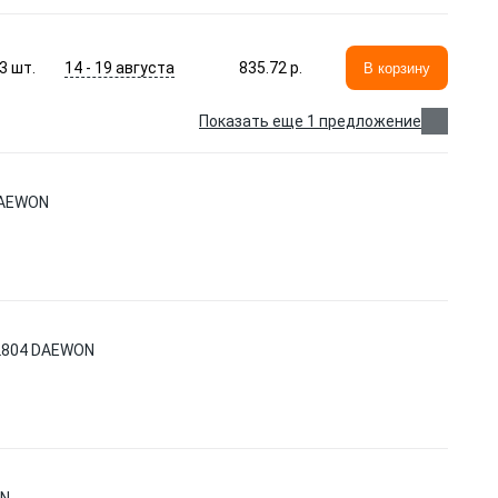
14 - 19 августа
3
шт.
835.72 p.
В корзину
Показать еще 1 предложение
DAEWON
2804 DAEWON