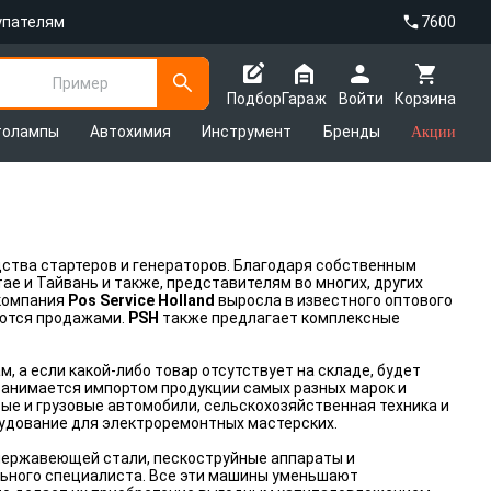
упателям
7600
Пример
Подбор
Гараж
Войти
Корзина
толампы
Автохимия
Инструмент
Бренды
Акции
ства стартеров и генераторов. Благодаря собственным
е и Тайвань и также, представителям во многих, других
 компания
Pos Service Holland
выросла в известного оптового
аются продажами.
PSH
также предлагает комплексные
 а если какой-либо товар отсутствует на складе, будет
анимается импортом продукции самых разных марок и
вые и грузовые автомобили, сельскохозяйственная техника и
удование для электроремонтных мастерских.
ержавеющей стали, пескоструйные аппараты и
ьного специалиста. Все эти машины уменьшают