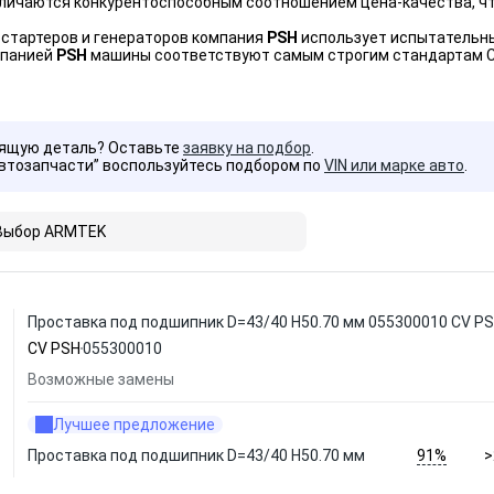
тличаются конкурентоспособным соотношением цена-качества, ч
 стартеров и генераторов компания
PSH
использует испытательные
мпанией
PSH
машины соответствуют самым строгим стандартам С
дящую деталь? Оставьте
заявку на подбор
.
Автозапчасти” воспользуйтесь подбором по
VIN или марке авто
.
Выбор ARMTEK
Проставка под подшипник D=43/40 H50.70 мм 055300010 CV P
CV PSH
055300010
Возможные замены
Лучшее предложение
91%
Проставка под подшипник D=43/40 H50.70 мм
>