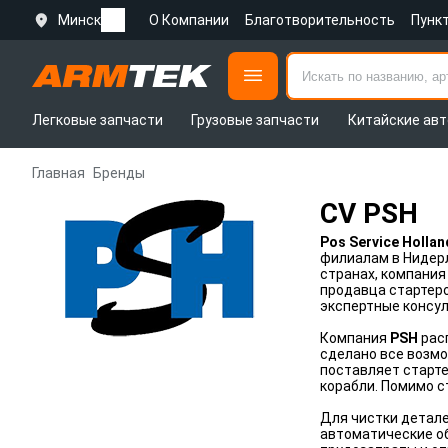
Минск
О Компании
Благотворительность
Пунк
Легковые запчасти
Грузовые запчасти
Китайские авт
Главная
Бренды
CV PSH
Pos Service Hollan
филиалам в Нидерл
странах, компани
продавца стартеро
экспертные консу
Компания
PSH
расп
сделано все возмо
поставляет старте
корабли. Помимо с
Для чистки детал
автоматические о