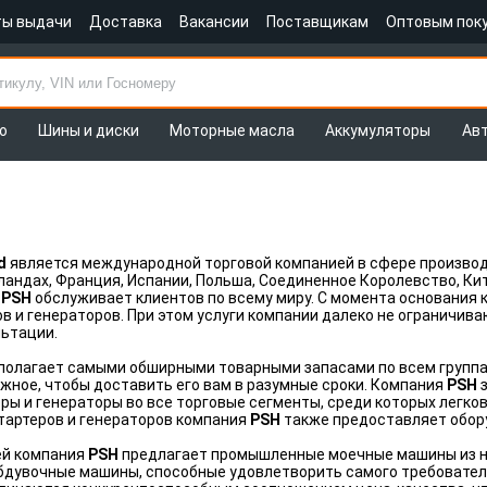
ты выдачи
Доставка
Вакансии
Поставщикам
Оптовым пок
о
Шины и диски
Моторные масла
Аккумуляторы
Ав
d
является международной торговой компанией в сфере производ
андах, Франция, Испании, Польша, Соединенное Королевство, Кита
я
PSH
обслуживает клиентов по всему миру. С момента основания
в и генераторов. При этом услуги компании далеко не ограничив
льтации.
олагает самыми обширными товарными запасами по всем группам,
жное, чтобы доставить его вам в разумные сроки. Компания
PSH
з
ры и генераторы во все торговые сегменты, среди которых легко
тартеров и генераторов компания
PSH
также предоставляет обор
ей компания
PSH
предлагает промышленные моечные машины из н
бдувочные машины, способные удовлетворить самого требовател