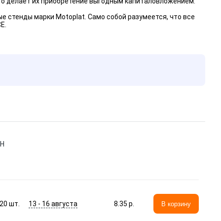
то делает их приобретение выгодным капиталовложением.
 стенды марки Motoplat. Само собой разумеется, что все
Е.
SH
13 - 16 августа
20
шт.
8.35 p.
В корзину