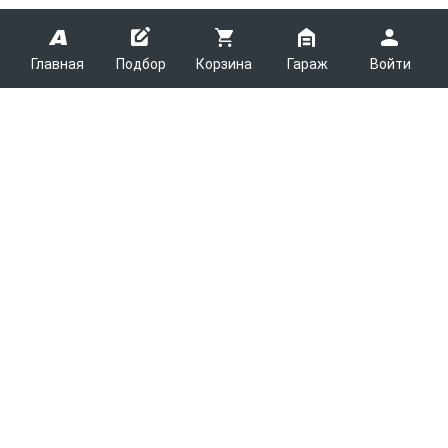
Главная
Подбор
Корзина
Гараж
Войти
ARMTEK
О Компании
Покупателям
Контакты
Как сделать заказ
Партнерам
Новости
Доставка
Поставщикам
Каталоги
Вакансии
Способы оплаты
Арендодателям
Легковые запчасти