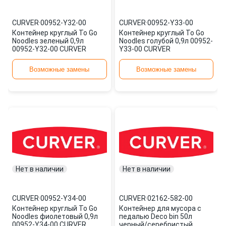
CURVER
·
00952-Y32-00
CURVER
·
00952-Y33-00
Контейнер круглый To Go
Контейнер круглый To Go
Noodles зеленый 0,9л
Noodles голубой 0,9л 00952-
00952-Y32-00 CURVER
Y33-00 CURVER
Возможные замены
Возможные замены
Нет в наличии
Нет в наличии
CURVER
·
00952-Y34-00
CURVER
·
02162-582-00
Контейнер круглый To Go
Контейнер для мусора с
Noodles фиолетовый 0,9л
педалью Deco bin 50л
00952-Y34-00 CURVER
черный/серебристый