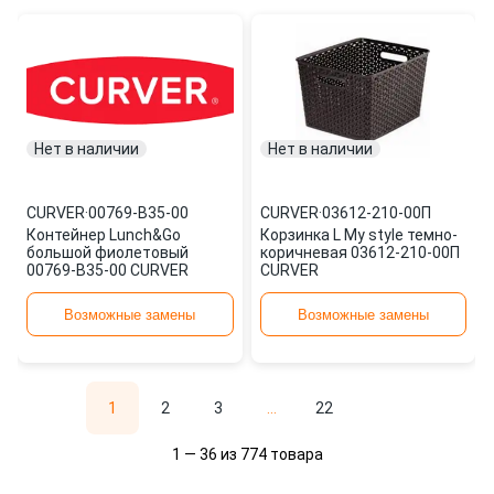
Нет в наличии
Нет в наличии
CURVER
·
00769-B35-00
CURVER
·
03612-210-00П
Контейнер Lunch&Go
Корзинка L My style темно-
большой фиолетовый
коричневая 03612-210-00П
00769-B35-00 CURVER
CURVER
Возможные замены
Возможные замены
1
2
3
...
22
1 — 36 из 774 товара