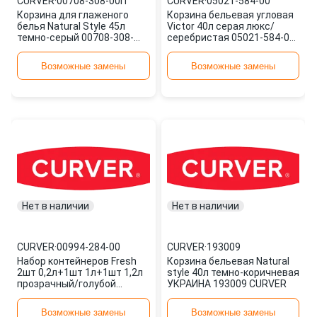
CURVER
·
00708-308-00П
CURVER
·
05021-584-00
Корзина для глаженого
Корзина бельевая угловая
белья Natural Style 45л
Victor 40л серая люкс/
темно-серый 00708-308-
серебристая 05021-584-00
00П CURVER
CURVER
Возможные замены
Возможные замены
Нет в наличии
Нет в наличии
CURVER
·
00994-284-00
CURVER
·
193009
Набор контейнеров Fresh
Корзина бельевая Natural
2шт 0,2л+1шт 1л+1шт 1,2л
style 40л темно-коричневая
прозрачный/голубой
УКРАИНА 193009 CURVER
00994-284-00 CURVER
Возможные замены
Возможные замены