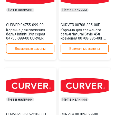
Нет в наличии
Нет в наличии
CURVER
·
04755-099-00
CURVER
·
00708-885-00П
Корзина для глажения
Корзина для глаженого
белья Infiniti 39л серая
белья Natural Style 45л
04755-099-00 CURVER
кремовая 00708-885-00П
CURVER
Возможные замены
Возможные замены
Нет в наличии
Нет в наличии
CURVER
·
03616-210-00П
CURVER
·
00709-099-00