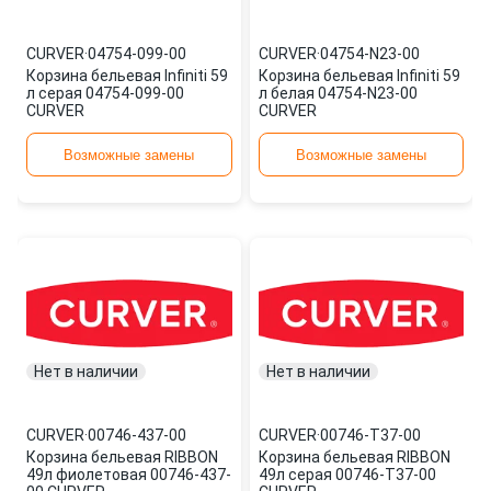
CURVER
·
04754-099-00
CURVER
·
04754-N23-00
Корзина бельевая Infiniti 59
Корзина бельевая Infiniti 59
л серая 04754-099-00
л белая 04754-N23-00
CURVER
CURVER
Возможные замены
Возможные замены
Нет в наличии
Нет в наличии
CURVER
·
00746-437-00
CURVER
·
00746-T37-00
Корзина бельевая RIBBON
Корзина бельевая RIBBON
49л фиолетовая 00746-437-
49л серая 00746-T37-00