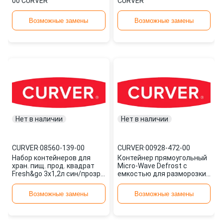
00 CURVER
CURVER
Возможные замены
Возможные замены
Нет в наличии
Нет в наличии
CURVER
·
08560-139-00
CURVER
·
00928-472-00
Набор контейнеров для
Контейнер прямоугольный
хран. пищ. прод. квадрат
Micro-Wave Defrost с
Fresh&go 3x1,2л син/прозр
емкостью для разморозки
08560-139-00 CURVER
1л красный 00928-472-00
CURVER
Возможные замены
Возможные замены