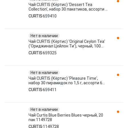
Чай CURTIS (Кёртис) 'Dessert Tea
Collection', набор 30 пакетиков, ассорти (6
вкусов по 5 пакетиков), 659410
CURTIS
659410
Нет в наличии
Чай CURTIS (Кёртис) 'Original Ceylon Tea'
('Ориджинал Цейлон Ти'), черный, 100
пакетиков в конвертах 659325
CURTIS
659325
Нет в наличии
Чай CURTIS (Кёртис) 'Pleasure Time',
набор 30 пирамидок по 1,5 г, ассорти 6
вкусов, 100272 659411
CURTIS
659411
Нет в наличии
Чай Curtis Blue Berries Blues черный, 20
пак 1149728
CURTIS
1149728