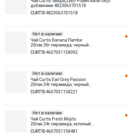
Чай Curtis 3вида(2зел.+чайн.напиток)с
добавками 4823063701518
CURTIS
4823063701518
Нет в наличии
Чай Curtis Banana Flambe
20пак.36г.пирамида, черный
4607051158092
CURTIS
4607051158092
Нет в наличии
Чай Curtis Earl Grey Passion
20пак.34г.пирамида, черный
4607051158221
CURTIS
4607051158221
Нет в наличии
Чай Curtis Fresh Mojito
20пак.34г.пирамида, зеленый
4607051158481
CURTIS
4607051158481