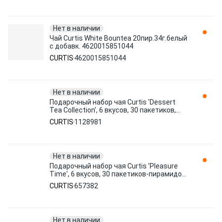
Нет в наличии
Чай Curtis White Bountea 20пир.34г.белый
с добавк. 4620015851044
CURTIS
4620015851044
Нет в наличии
Подарочный набор чая Curtis 'Dessert
Tea Collection', 6 вкусов, 30 пакетиков,
58,5г, картон. коробка 1128981
CURTIS
1128981
Нет в наличии
Подарочный набор чая Curtis 'Pleasure
Time', 6 вкусов, 30 пакетиков-пирамидок,
53г 657382
CURTIS
657382
Нет в наличии