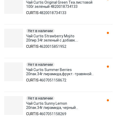
Чай Curtis Original Green Tea листовой
100г.зелёный 4820018734133
CURTIS
4820018734133
Нет в наличии
Чай Curtis Strawberry Mojito
20пир.34г.зеленый с добавк.
4620015851952
CURTIS
4620015851952
Нет в наличии
Чай Curtis Summer Berries
20пак.34г.пирамида,фрукт.-травяной
4607051158672
CURTIS
4607051158672
Нет в наличии
Чай Curtis Sunny Lemon
20пак.34г.пирамида, черный
4607051158269
CURTIS
4607051158269