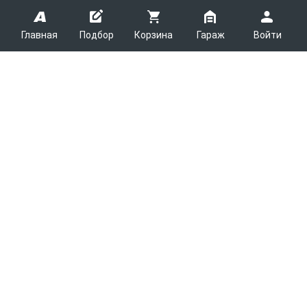
Главная
Подбор
Корзина
Гараж
Войти
ARMTEK
О Компании
Покупателям
Контакты
Как сделать заказ
Партнерам
Новости
Доставка
Поставщикам
Каталоги
Вакансии
Способы оплаты
Арендодателям
Легковые запчасти
7600
Благотворительность