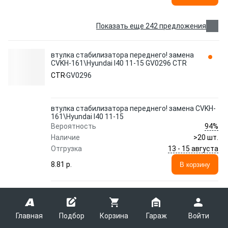
Показать еще 242 предложения
втулка стабилизатора переднего! замена
CVKH-161\Hyundai I40 11-15 GV0296 CTR
CTR
GV0296
втулка стабилизатора переднего! замена CVKH-
161\Hyundai I40 11-15
94%
Вероятность
Наличие
>20 шт.
13 - 15 августа
Отгрузка
8.81 p.
В корзину
втулка стабилизатора переднего! замена CVKH-
161\Hyundai I40 11-15
100%
Вероятность
Главная
Подбор
Корзина
Гараж
Войти
Наличие
14 шт.