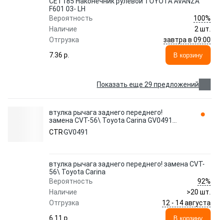
CET185 Наконечник рулевой TOYOTA AVANZA
F601 03- LH
100%
Вероятность
Наличие
2 шт.
завтра в 09:00
Отгрузка
7.36 p.
В корзину
Показать еще 29 предложений
втулка рычага заднего переднего!
замена CVT-56\ Toyota Carina GV0491
CTR
CTR
GV0491
втулка рычага заднего переднего! замена CVT-
56\ Toyota Carina
92%
Вероятность
Наличие
>20 шт.
12 - 14 августа
Отгрузка
6.11 p.
В корзину