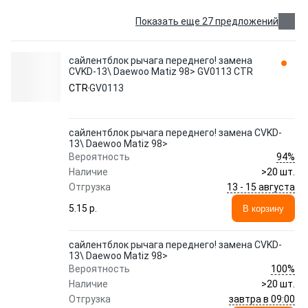
Показать еще 27 предложений
сайлентблок рычага переднего! замена
CVKD-13\ Daewoo Matiz 98> GV0113 CTR
CTR
GV0113
сайлентблок рычага переднего! замена CVKD-
13\ Daewoo Matiz 98>
94%
Вероятность
Наличие
>20 шт.
13 - 15 августа
Отгрузка
5.15 p.
В корзину
сайлентблок рычага переднего! замена CVKD-
13\ Daewoo Matiz 98>
100%
Вероятность
Наличие
>20 шт.
завтра в 09:00
Отгрузка