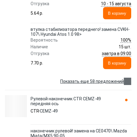
10 - 15 августа
Отгрузка
5.64 p.
В корзину
втулка стабилизатора переднего! замена CVKH-
107\ Hyundai Atos 1.0 98>
100%
Вероятность
Наличие
15 шт.
завтра в 09:00
Отгрузка
7.70 p.
В корзину
Показать еще 58 предложений
Рулевой наконечник CTR CEMZ-49
передняя ось
CTR
CEMZ-49
наконечник рулевой! замена на CE0470\ Mazda
Miata/MX5 90-05