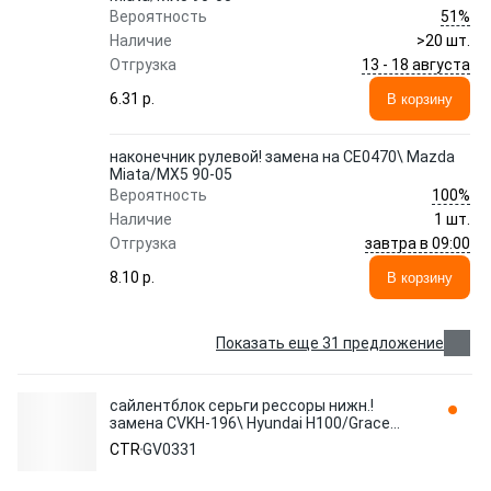
51%
Вероятность
Наличие
>20 шт.
13 - 18 августа
Отгрузка
6.31 p.
В корзину
наконечник рулевой! замена на CE0470\ Mazda
Miata/MX5 90-05
100%
Вероятность
Наличие
1 шт.
завтра в 09:00
Отгрузка
8.10 p.
В корзину
Показать еще 31 предложение
сайлентблок серьги рессоры нижн.!
замена CVKH-196\ Hyundai H100/Grace
93>/Starex 96-00 GV0331 CTR
CTR
GV0331