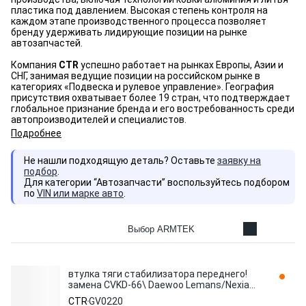
пластика под давлением. Высокая степень контроля на
каждом этапе производственного процесса позволяет
бренду удерживать лидирующие позиции на рынке
автозапчастей.
Компания
CTR
успешно работает на рынках Европы, Азии и
СНГ, занимая ведущие позиции на российском рынке в
категориях «Подвеска и рулевое управление». География
присутствия охватывает более 19 стран, что подтверждает
глобальное признание бренда и его востребованность среди
автопроизводителей и специалистов.
Подробнее
Не нашли подходящую деталь? Оставьте
заявку на
подбор
.
Для категории “Автозапчасти” воспользуйтесь подбором
по
VIN или марке авто
.
Выбор ARMTEK
втулка тяги стабилизатора переднего!
замена CVKD-66\ Daewoo Lemans/Nexia
GV0220 CTR
CTR
GV0220