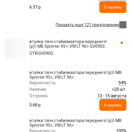
6.37 p.
В корзину
Показать еще 121 предложение
втулка тяги стабилизатора переднего!
(р)\ MB Sprinter 95>, VW LT 96> GV0903
CTR
CTR
GV0903
втулка тяги стабилизатора переднего! (р)\ MB
Sprinter 95>, VW LT 96>
94%
Вероятность
Наличие
>20 шт.
13 - 15 августа
Отгрузка
5.68 p.
В корзину
втулка тяги стабилизатора переднего! (р)\ MB
Sprinter 95>, VW LT 96>
100%
Вероятность