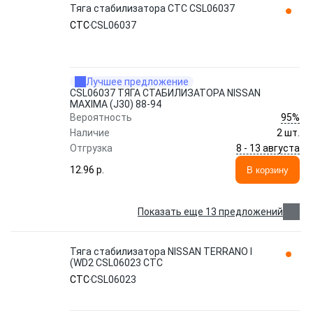
Тяга стабилизатора CTC CSL06037
CTC
CSL06037
Лучшее предложение
CSL06037 ТЯГА СТАБИЛИЗАТОРА NISSAN
MAXIMA (J30) 88-94
95%
Вероятность
Наличие
2 шт.
8 - 13 августа
Отгрузка
12.96 p.
В корзину
Показать еще 13 предложений
Тяга стабилизатора NISSAN TERRANO I
(WD2 CSL06023 CTC
CTC
CSL06023