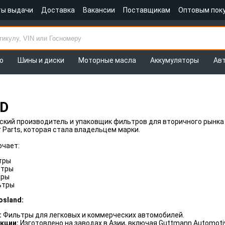
ты выдачи
Доставка
Вакансии
Поставщикам
Оптовым пок
о
Шины и диски
Моторные масла
Аккумуляторы
Ав
D
ский производитель и упаковщик фильтров для вторичного рынка
r Parts, которая стала владельцем марки.
чает:
тры
ьтры
тры
ьтры
osland:
:
Фильтры для легковых и коммерческих автомобилей.
кции:
Изготовлено на заводах в Азии, включая Guttmann Automotive