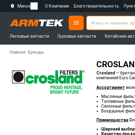
Минск
О Компании
Благотворительность
Пунк
Легковые запчасти
Грузовые запчасти
Китайские авт
Главная
Бренды
CROSLAN
Crosland
— британ
компанией Euro Ca
Ассортимент
вклю
Масляные филь
Топливные фил
Салонные филь
Воздушные фил
Преимущества
Cr
Широкий выбор
Качество проду