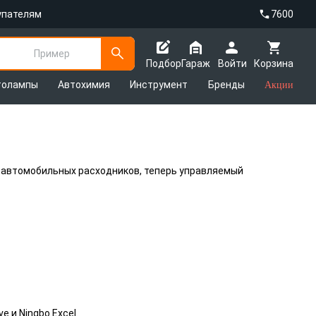
упателям
7600
Пример
Подбор
Гараж
Войти
Корзина
толампы
Автохимия
Инструмент
Бренды
Акции
 автомобильных расходников, теперь управляемый
 и Ningbo Excel.