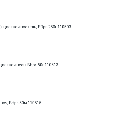
 л.), цветная пастель, БПpr-250r 110503
), цветная неон, БНpr-50r 110513
новая, БНpr-50м 110515