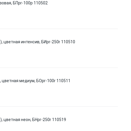
розовая, БПpr-100р 110502
 л.), цветная интенсив, БИpr-250r 110510
л.), цветная медиум, БОpr-100r 110511
л.), цветная неон, БНpr-250r 110519