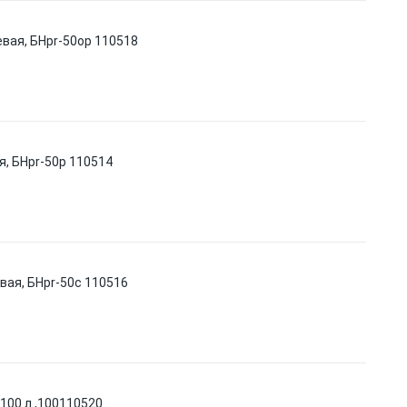
жевая, БНpr-50ор 110518
ая, БНpr-50р 110514
овая, БНpr-50с 110516
100 л.,100110520