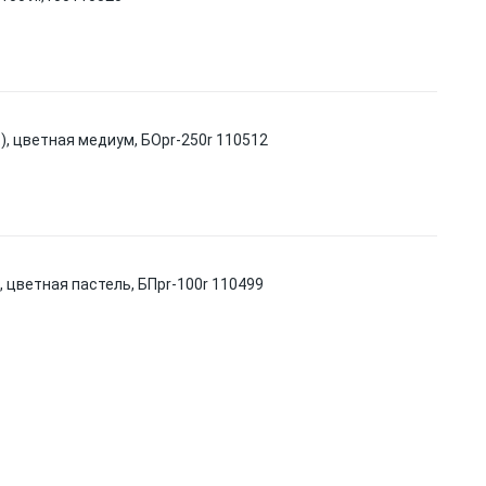
 л.), цветная медиум, БОpr-250r 110512
.), цветная пастель, БПpr-100r 110499