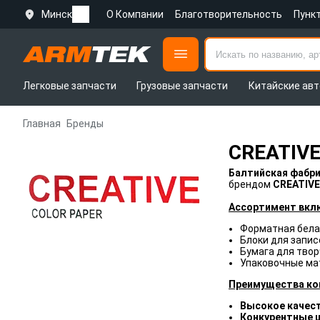
Минск
О Компании
Благотворительность
Пунк
Легковые запчасти
Грузовые запчасти
Китайские авт
Главная
Бренды
CREATIV
Балтийская фабр
брендом
CREATIVE
Ассортимент вкл
Форматная бела
Блоки для запис
Бумага для тво
Упаковочные ма
Преимущества ко
Высокое качес
Конкурентные 