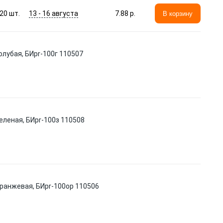
13 - 16 августа
20
шт.
7.88 p.
В корзину
голубая, БИpr-100г 110507
 зеленая, БИpr-100з 110508
в оранжевая, БИpr-100ор 110506