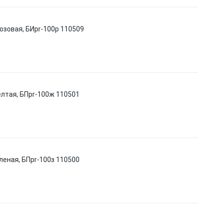
 розовая, БИpr-100р 110509
желтая, БПpr-100ж 110501
зеленая, БПpr-100з 110500