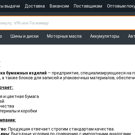
ты выдачи
Доставка
Вакансии
Поставщикам
Оптовым пок
о
Шины и диски
Моторные масла
Аккумуляторы
Ав
E
ика бумажных изделий
— предприятие, специализирующееся на п
, а также блоков для записей и упаковочных материалов, обеспеч
ючает:
я и цветная бумага
ей
рчества
териалы и коробки
мпании:
тво:
Продукция отвечает строгим стандартам качества.
цены:
Выгодные условия по сравнению с импортными аналогами.