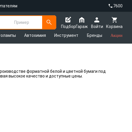
упателям
7600
Пример
Подбор
Гараж
Войти
Корзина
толампы
Автохимия
Инструмент
Бренды
Акции
роизводстве форматной белой и цветной бумаги под
ивая высокое качество и доступные цены.