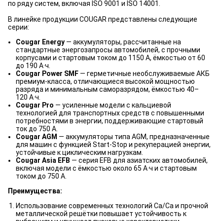
по ряду систем, включая ISO 9001 и ISO 14001.
В линейке продукции COUGAR представлены следующие
серии:
Cougar Energy
— аккумуляторы, рассчитанные на
стандартные энергозапросы автомобилей, с прочными
корпусами и стартовым током до 1150 А, ёмкостью от 60
до 190 А·ч.
Cougar Power SMF
— герметичные необслуживаемые АКБ
премиум-класса, отличающиеся высокой мощностью
разряда и минимальным саморазрядом, ёмкостью 40–
120 А·ч.
Cougar Pro
— усиленные модели с кальциевой
технологией для транспортных средств с повышенными
потребностями в энергии, поддерживающие стартовый
ток до 750 А.
Cougar AGM
— аккумуляторы типа AGM, предназначенные
для машин с функцией Start-Stop и рекуперацией энергии,
устойчивые к циклическим нагрузкам.
Cougar Asia EFB
— серия EFB для азиатских автомобилей,
включая модели с ёмкостью около 65 А·ч и стартовым
током до 750 А.
Преимущества:
Использование современных технологий Ca/Ca и прочной
металлической решётки повышает устойчивость к