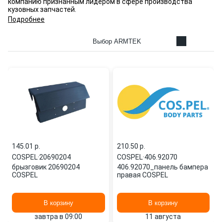
компанию признанным лидером в сфере производства
кузовных запчастей.
Подробнее
Выбор ARMTEK
145.01 p.
210.50 p.
COSPEL
·
20690204
COSPEL
·
406.92070
брызговик 20690204
406.92070_панель бампера
COSPEL
правая COSPEL
В корзину
В корзину
завтра в 09:00
11 августа