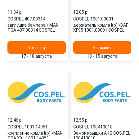
11.34 p.
12.05 p.
COSPEL
·
407.00314
COSPEL
·
1001.00001
заглушка бампера!\ MAN
держатель крыла !(р) \DAF
TGA 407.00314 COSPEL
XF95 1001.00001 COSPEL
В корзину
В корзину
17 - 18 августа
13 - 15 августа
12.46 p.
12.55 p.
COSPEL
·
1001.14951
COSPEL
·
100410018
крепление крыла !(р) \MAN
Замок крышки АКБ COS.PEL
TGA XXL 1001.14951
100410018