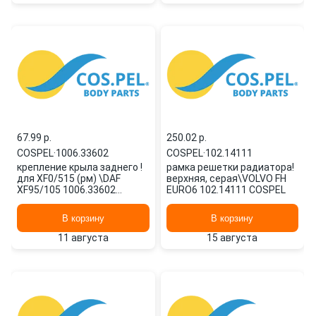
67.99 p.
250.02 p.
COSPEL
·
1006.33602
COSPEL
·
102.14111
крепление крыла заднего !
рамка решетки радиатора!
для XF0/515 (рм) \DAF
верхняя, серая\VOLVO FH
XF95/105 1006.33602
EURO6 102.14111 COSPEL
COSPEL
В корзину
В корзину
11 августа
15 августа