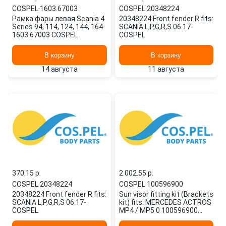
COSPEL
·
1603.67003
COSPEL
·
20348224
Рамка фары левая Scania 4
20348224 Front fender R fits:
Series 94, 114, 124, 144, 164
SCANIA L,P,G,R,S 06.17-
1603.67003 COSPEL
COSPEL
В корзину
В корзину
14 августа
11 августа
370.15 p.
2 002.55 p.
COSPEL
·
20348224
COSPEL
·
100596900
20348224 Front fender R fits:
Sun visor fitting kit (Brackets
SCANIA L,P,G,R,S 06.17-
kit) fits: MERCEDES ACTROS
COSPEL
MP4 / MP5 0 100596900
COSPEL