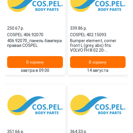
250.67 p.
339.86 p.
COSPEL
·
406.92070
COSPEL
·
402.15093
406.92070_панель бампера
Bumper element, corner
правая COSPEL
front L (grey, abs) fits:
VOLVO FH III 02.20-
402.15093 COSPEL
В корзину
В корзину
завтра в 09:00
14 августа
351.66 p.
364.33 p.