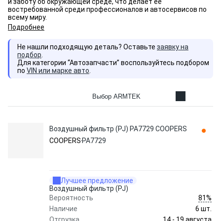
и заботу об окружающей среде, что делает её
востребованной среди профессионалов и автосервисов по
всему миру.
Подробнее
Не нашли подходящую деталь? Оставьте
заявку на
подбор
.
Для категории “Автозапчасти” воспользуйтесь подбором
по
VIN или марке авто
.
Выбор ARMTEK
Воздушный фильтр (PJ) PA7729 COOPERS
COOPERS
PA7729
Лучшее предложение
Воздушный фильтр (PJ)
81%
Вероятность
Наличие
6 шт.
14 - 19 августа
Отгрузка