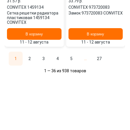
31.57 p.
33.79 p.
CONVITEX
·
1459134
CONVITEX
·
973720083
Сетка решетки радиатора
Замок 973720083 CONVITEX
пластиковая 1459134
CONVITEX
В корзину
В корзину
11 - 12 августа
11 - 12 августа
1
2
3
4
5
...
27
1 — 36 из 938 товаров