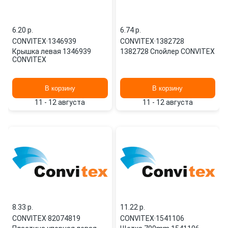
6.20 p.
6.74 p.
CONVITEX
·
1346939
CONVITEX
·
1382728
Крышка левая 1346939
1382728 Спойлер CONVITEX
CONVITEX
В корзину
В корзину
11 - 12 августа
11 - 12 августа
8.33 p.
11.22 p.
CONVITEX
·
82074819
CONVITEX
·
1541106