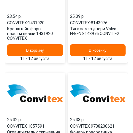
23.54 p.
25.09 p.
CONVITEX
·
1431920
CONVITEX
·
8143976
Кронштейн фары
Тяга замка двери Volvo
пластм.левый 1431920
FH/FN 8143976 CONVITEX
CONVITEX
В корзину
В корзину
11 - 12 августа
11 - 12 августа
25.32 p.
25.33 p.
CONVITEX
·
1857591
CONVITEX
·
9738200621
Ограничитель открывания
Фонарь поворотника