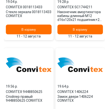
19.04 p.
19.28 p.
CONVITEX
·
0018113433
CONVITEX
·
SC1744211
Стекло зеркала 0018113433
Наконечник амортизатора
CONVITEX
кабины длинный M12
d16x120x21 подшипник+2
сальника Scania 4/5 Series
SC1744211 CONVITEX
В корзину
В корзину
11 - 12 августа
11 - 12 августа
19.56 p.
19.64 p.
CONVITEX
·
9448850625
CONVITEX
·
1406224
Спойлер правый
Замок двери 1406224
9448850625 CONVITEX
CONVITEX