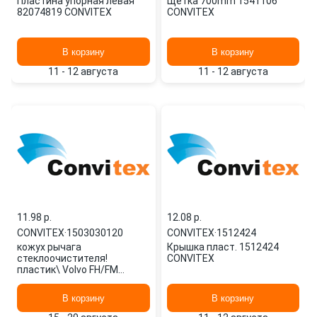
Пластина упорная левая
Щетка 700mm 1541106
82074819 CONVITEX
CONVITEX
В корзину
В корзину
11 - 12 августа
11 - 12 августа
11.98 p.
12.08 p.
CONVITEX
·
1503030120
CONVITEX
·
1512424
кожух рычага
Крышка пласт. 1512424
стеклоочистителя!
CONVITEX
пластик\ Volvo FH/FM
1503030120 CONVITEX
В корзину
В корзину