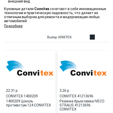
внешний вид.
Кузовные детали
Convitex
сочетают в себе инновационные
технологии и практическую надежность, что делает их
отличным выбором для ремонта и модернизации любых
автомобилей.
Подробнее
Выбор ARMTEK
22.31 p.
3.26 p.
CONVITEX
·
1400209
CONVITEX
·
41213696
1400209 Цоколь
Резинка брызговика IVECO
противотум.124 CONVITEX
STRALIS 41213696
CONVITEX