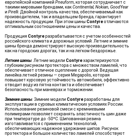
европейской компанией
Pneuform
, которая сотрудничает с
такими мировыми брендами, как
Continental, Nokian, GoodYear
и
Pirelli
. Двойной контроль качества, обеспечиваемый как
производителем, так и владельцем бренда, гарантирует
надежность продукции. При этом шины
Contyre
отличаются
оптимальным соотношением цены и качества.
Продукция
Contyre
разрабатывается с учетом особенностей
российского климата и дорожных условий. Летние и зимние
шины бренда демонстрируют высокую производительность
как на городских дорогах, так и на легком бездорожье.
Летние шины
. Летние модели
Contyre
характеризуются
глубоким рисунком протектора с множеством ламелей, что
обеспечивает отличное сцепление с дорогой. Ведущая
линейка летней резины — серия Megapolis, которая
повышает курсовую устойчивость автомобиля, эффективно
отводит воду из пятна контакта и обеспечивает
безопасность при маневрах и торможении.
Зимние шины
. Зимние модели
Contyre
разработаны для
эксплуатации в суровых климатических условиях России.
Использование резиновой смеси с кремниевыми
полимерами позволяет сохранять эластичность шин даже
при температуре до -50ºC. Шипованная резина
изготавливается с применением технологий,
обеспечивающих надежное удержание шипов. Рисунок
протектора и большое количество ламелей способствуют