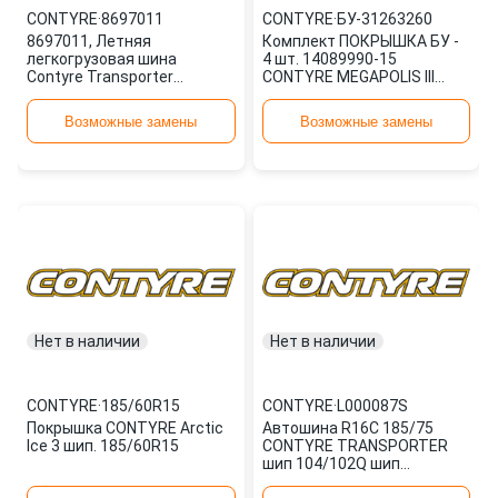
CONTYRE
·
8697011
CONTYRE
·
БУ-31263260
8697011, Летняя
Комплект ПОКРЫШКА БУ -
легкогрузовая шина
4 шт. 14089990-15
Contyre Transporter
CONTYRE MEGAPOLIS III
185/75R16C 104/102Q
195/55R15 H85 Неделя/год
выпуска 5213 БУ-31263260
Возможные замены
Возможные замены
Нет в наличии
Нет в наличии
CONTYRE
·
185/60R15
CONTYRE
·
L000087S
Покрышка CONTYRE Arctic
Автошина R16C 185/75
Ice 3 шип. 185/60R15
CONTYRE TRANSPORTER
шип 104/102Q шип
L000087s