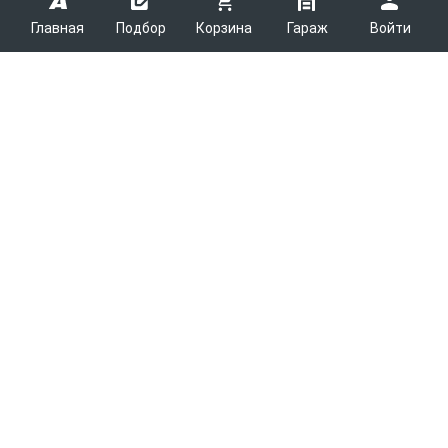
Главная
Подбор
Корзина
Гараж
Войти
ARMTEK
О Компании
Покупателям
Контакты
Как сделать заказ
Партнерам
Новости
Доставка
Поставщикам
Каталоги
Вакансии
Способы оплаты
Арендодателям
Легковые запчасти
7600
Благотворительность
Возврат
Услуги логистики
Грузовые запчасти