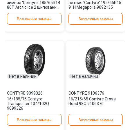
зимняя 'Contyre' 185/65R14
летняя 'Contyre' 195/65R15
86T Arctic Ice 2 шипованная
91H Megapolis 9092135
2277000CT214Ш
Возможные замены
Возможные замены
Нет в наличии
Нет в наличии
CONTYRE
·
9099326
CONTYRE
·
9106376
16/185/75 Contyre
16/215/65 Contyre Cross
Transporter 104/102Q
Road 98Q 9106376
9099326
Возможные замены
Возможные замены