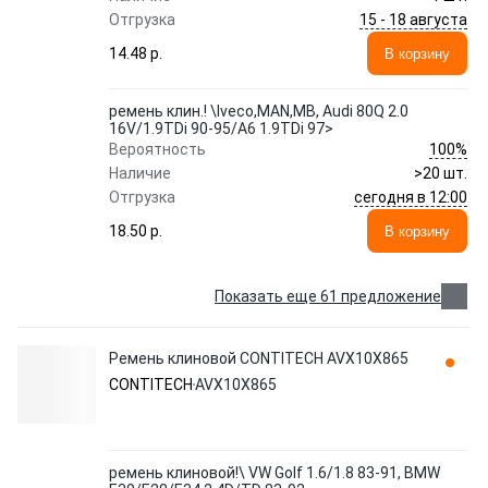
15 - 18 августа
Отгрузка
14.48 p.
В корзину
ремень клин.! \Iveco,MAN,MB, Audi 80Q 2.0
16V/1.9TDi 90-95/A6 1.9TDi 97>
100%
Вероятность
Наличие
>20 шт.
сегодня в 12:00
Отгрузка
18.50 p.
В корзину
Показать еще 61 предложение
Ремень клиновой CONTITECH AVX10X865
CONTITECH
AVX10X865
ремень клиновой!\ VW Golf 1.6/1.8 83-91, BMW