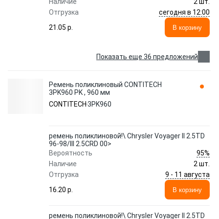
Наличие
2 шт.
сегодня в 12:00
Отгрузка
21.05 p.
В корзину
Показать еще 36 предложений
Ремень поликлиновый CONTITECH
3PK960 PK , 960 мм
CONTITECH
3PK960
ремень поликлиновой!\ Chrysler Voyager II 2.5TD
96-98/III 2.5CRD 00>
95%
Вероятность
Наличие
2 шт.
9 - 11 августа
Отгрузка
16.20 p.
В корзину
ремень поликлиновой!\ Chrysler Voyager II 2.5TD