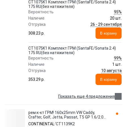
CT1075K1 Комплект ГРМ (SantaFE/Sonata 2.4)
175 RU(без натяжителя)
95%
Вероятность
Наличие
20 шт.
26 - 29 сентября
Отгрузка
308.23 p.
В корзину
CT1075K1 Комплект ГРМ (SantaFE/Sonata 2.4)
175 RU(без натяжителя)
99%
Вероятность
Наличие
1 шт.
10 августа
Отгрузка
353.29 p.
В корзину
Показать еще 4 предложения
рем.к-кт ГРМ! 160x25mm VW Caddy,
Crafter, Golf, Jetta, Passat, T5 GP 1.6/2.0
09> 'CT1139K2 CONTINENTAL
CONTINENTAL
'CT1139K2