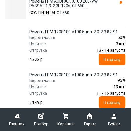
Ремень ГРМ AUDI 80,90,100,200/VW
PASSAT 1.9-2.3L 120з. CT660
CONTINENTAL
CONTINENTAL
CT660
Ремень ГРМ 120S180 A100 5цил. 2.0-2.3 82-91
60%
Вероятность
Наличие
3 шт.
13 - 14 августа
Отгрузка
46.22 p.
В корзину
Ремень ГРМ 120S180 A100 5цил. 2.0-2.3 82-91
95%
Вероятность
Наличие
19 шт.
11 - 16 августа
Отгрузка
54.49 p.
В корзину
Ремень ГРМ 120S180 A100 5цил. 2.0-2.3 82-91
97%
Вероятность
Главная
Подбор
Корзина
Гараж
Войти
Наличие
1 шт.