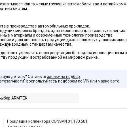
охватывает как тяжелые грузовые автомобили, так и легкий ком
ортных систем.
ыта в производстве автомобильных прокладок.
едущих мировых брендов, адаптированная для тяжелых и легких 
нные материалы и современные технологии производства.
нение и долговечность продукции даже в сложных условиях эксп
еждународным стандартам качества.
должает укреплять свою репутацию благодаря инновационным р
тву продукции, востребованной на мировом рынке.
дящую деталь? Оставьте
заявку на подбор
.
Автозапчасти” воспользуйтесь подбором по
VIN или марке авто
.
Выбор ARMTEK
Прокладка коллектора CONSAN 01.170.501