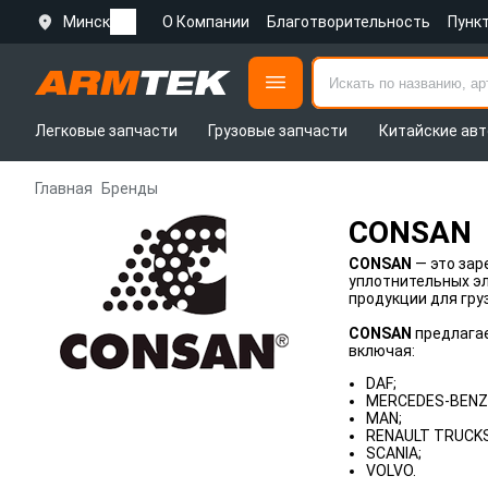
Минск
О Компании
Благотворительность
Пунк
Легковые запчасти
Грузовые запчасти
Китайские авт
Главная
Бренды
CONSAN
CONSAN
— это зар
уплотнительных э
продукции для гр
CONSAN
предлагае
включая:
DAF;
MERCEDES-BENZ
MAN;
RENAULT TRUCKS
SCANIA;
VOLVO.