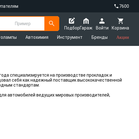
упателям
7600
Пример
Подбор
Гараж
Войти
Корзина
толампы
Автохимия
Инструмент
Бренды
Акции
9 года специализируется на производстве прокладок и
довал себя как надежный поставщик высококачественной
одным стандартам.
для автомобилей ведущих мировых производителей,