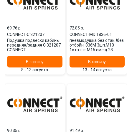
69.76 p.
72.85 p.
CONNECT
·
C 321207
CONNECT
·
MD 1836-01
Подушка подвески кабины
пневмодушка без стак. !без
передняя/задняя C 321207
отбойн. 836M 3шп.M10
CONNECT
1отв-шт.M16 смещ.28
Н:1отв.D150.8 \DAF MD
1836-01 CONNECT
В корзину
В корзину
8 - 13 августа
13 - 14 августа
90.35 p.
91.49 p.