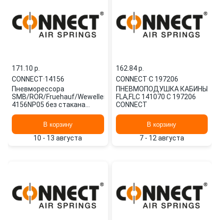
171.10 p.
162.84 p.
CONNECT
·
14156
CONNECT
·
C 197206
Пневморессора
ПНЕВМОПОДУШКА КАБИНЫ
SMB/ROR/Fruehauf/Weweller
FLA,FLC 141070 C 197206
4156NP05 без стакана
CONNECT
14156 CONNECT
В корзину
В корзину
10 - 13 августа
7 - 12 августа