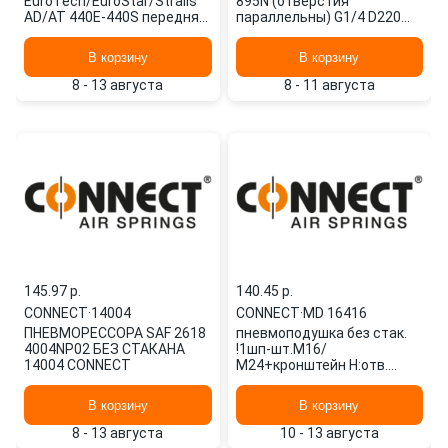
EuroTech/EuroStar/Stralis
895N (отверстия
AD/AT 440E-440S передняя
параллельны) G1/4 D220
левая без стакана 16290-
CONNECT
01 CONNECT
В корзину
В корзину
8 - 13 августа
8 - 11 августа
145.97 p.
140.45 p.
CONNECT
·
14004
CONNECT
·
MD 16416
ПНЕВМОРЕССОРА SAF 2618
пневмоподушка без стак.
4004NP02 БЕЗ СТАКАНА
!1шп-шт.М16/
14004 CONNECT
М24+кронштейн H:отв.
\Volvo FM/FH9/12 MD 16416
CONNECT
В корзину
В корзину
8 - 13 августа
10 - 13 августа