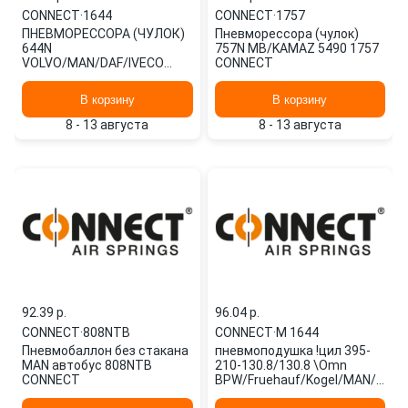
CONNECT
·
1644
CONNECT
·
1757
ПНЕВМОРЕССОРА (ЧУЛОК)
Пневморессора (чулок)
644N
757N MB/KAMAZ 5490 1757
VOLVO/MAN/DAF/IVECO
CONNECT
101001 1644 CONNECT
В корзину
В корзину
8 - 13 августа
8 - 13 августа
92.39 p.
96.04 p.
CONNECT
·
808NTB
CONNECT
·
M 1644
Пневмобаллон без стакана
пневмоподушка !цил 395-
MAN автобус 808NTB
210-130.8/130.8 \Omn
CONNECT
BPW/Fruehauf/Kogel/MAN/Volv
M 1644 CONNECT