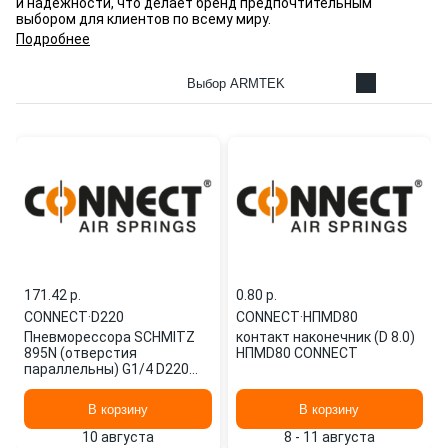
и надежности, что делает бренд предпочтительным
выбором для клиентов по всему миру.
Подробнее
Выбор ARMTEK
171.42 p.
0.80 p.
CONNECT
·
D220
CONNECT
·
НПМD80
Пневморессора SCHMITZ
контакт наконечник (D 8.0)
895N (отверстия
НПМD80 CONNECT
параллельны) G1/4 D220
CONNECT
В корзину
В корзину
10 августа
8 - 11 августа