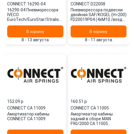
CONNECT
·
16290-04
CONNECT
·
D22008
16290-04 Пневморессора
Пневморессора подвески
IVECO
двойная SAF/KOGEL (H=200)
EuroTech/EuroStar/Stralis
FD20019P04 (4xM10 /воздух
AD/AT 440E-440S задняя
M12) D22008 CONNECT
правая без стакана(OE
В корзину
В корзину
CONNECT
8 - 13 августа
8 - 11 августа
152.09 p.
160.51 p.
CONNECT
·
CA 11009
CONNECT
·
CA 11005
Амортизатор кабины
Амортизатор кабины
CONNECT CA 11009
задний в сборе MAN
F90/2000 CA 11005
CONNECT