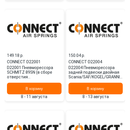
149.18 p.
150.04 p.
CONNECT
·
D22001
CONNECT
·
D22004
D22001 Пневморессора
D22004 Пневморессора
SCHMITZ 895N (в сборе
задней подвески двойная
отверстия
Scania/SAF/KOGEL/GRANNING
перпендикулярны) FD 200-
(высота 200) 2B2203
19 G1/4 M10 CONNECT
CONNECT
В корзину
В корзину
8 - 11 августа
8 - 13 августа