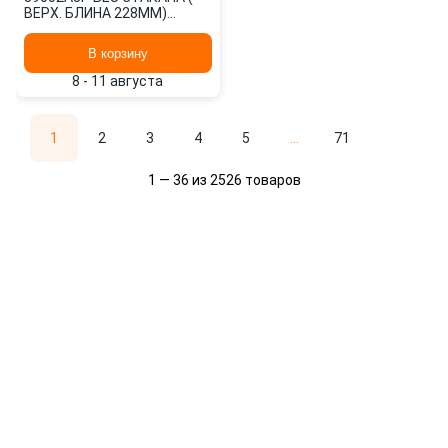
ВЕРХ. БЛИНА 228ММ)
14157-15 CONNECT
В корзину
8 - 11 августа
1
2
3
4
5
...
71
1 — 36 из 2526 товаров