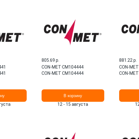
805.69 p.
881.22 p.
441
CON-MET
·
CM104444
CON-MET
441
CON-MET CM104444
CON-MET
ину
В корзину
вгуста
12 - 15 августа
1