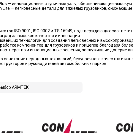
 Plus — инновационные ступичные узлы, обеспечивающие высокую
rn Lite — легковесные детали для тяжелых грузовиков, снижающ
икатов ISO 9001, ISO 9002 и TS 16949, подтверждающих соответ
аград за высокое качество и инновации.
новейших технологий для создания легковесных и высокопроизво
работке компонентов для грузовиков и прицепов благодаря более
партнерство и инновационные решения, заслужившие доверие кли
о сочетание передовых технологий, безупречного качества и инн
нструкторов и руководителей автомобильных парков.
Выбор ARMTEK