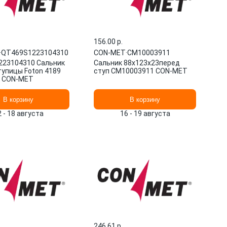
156.00 p.
·
QT469S1223104310
CON-MET
·
CM10003911
23104310 Сальник
Сальник 88х123х23перед
тупицы Foton 4189
ступ CM10003911 CON-MET
4 CON-MET
В корзину
В корзину
2 - 18 августа
16 - 19 августа
246.61 p.