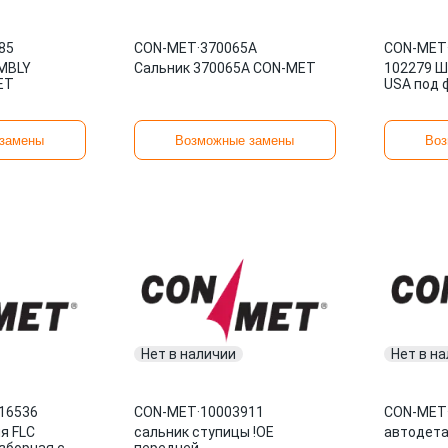
85
CON-MET
·
370065A
CON-MET
MBLY
Сальник 370065A CON-MET
102279 Ш
ET
USA под 
замены
Возможные замены
Воз
Нет в наличии
Нет в н
16536
CON-MET
·
10003911
CON-MET
я FLC
сальник ступицы !OE
автодета