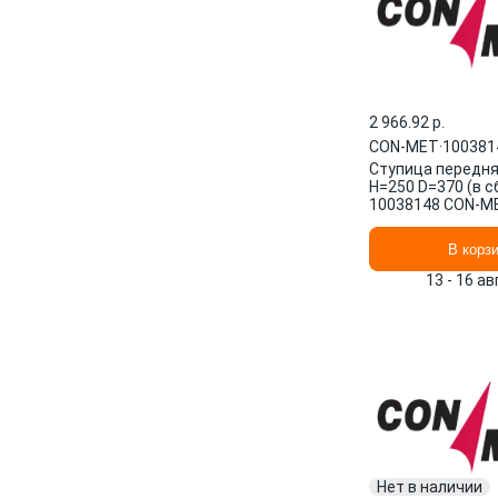
2 966.92 p.
CON-MET
·
100381
Ступица передня
H=250 D=370 (в с
10038148 CON-M
В корз
13 - 16 а
Нет в наличии