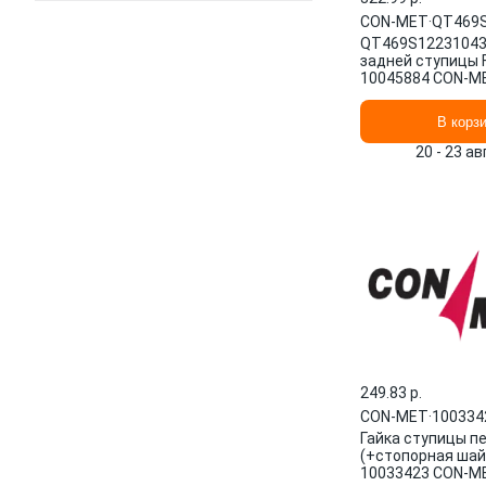
CON-MET
·
QT469S
QT469S12231043
задней ступицы 
10045884 CON-M
В корз
20 - 23 а
249.83 p.
CON-MET
·
100334
Гайка ступицы п
(+стопорная шай
10033423 CON-M