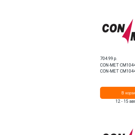
704.99 p.
CON-MET
·
CM104
CON-MET CM104
В корз
12 - 15 а