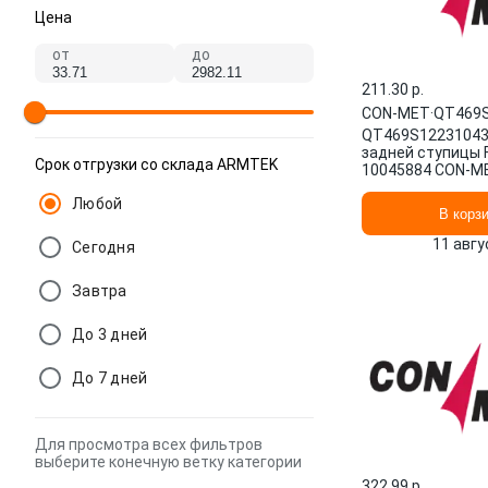
Цена
от
до
211.30 p.
CON-MET
·
QT469S
QT469S12231043
задней ступицы 
Срок отгрузки со склада ARMTEK
10045884 CON-M
Любой
В корз
11 авгу
Сегодня
Завтра
До 3 дней
До 7 дней
Для просмотра всех фильтров
выберите конечную ветку категории
322.99 p.