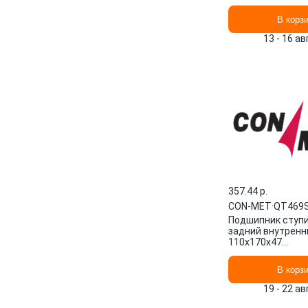
В корз
13 - 16 а
357.44 p.
CON-MET
·
QT469S
Подшипник ступ
задний внутренн
110x170x47
QT469S1223104
В корз
19 - 22 а