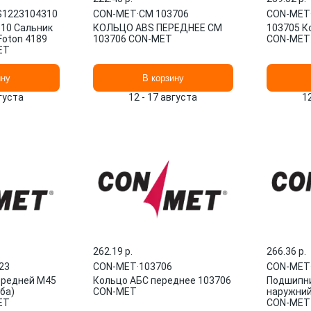
1223104310
CON-MET
·
CM 103706
CON-MET
10 Сальник
КОЛЬЦО ABS ПЕРЕДНЕЕ CM
103705 К
Foton 4189
103706 CON-MET
CON-MET
ET
ину
В корзину
вгуста
12 - 17 августа
1
262.19 p.
266.36 p.
23
CON-MET
·
103706
CON-MET
ередней M45
Кольцо АБС переднее 103706
Подшипни
ба)
CON-MET
наружний
ET
CON-MET