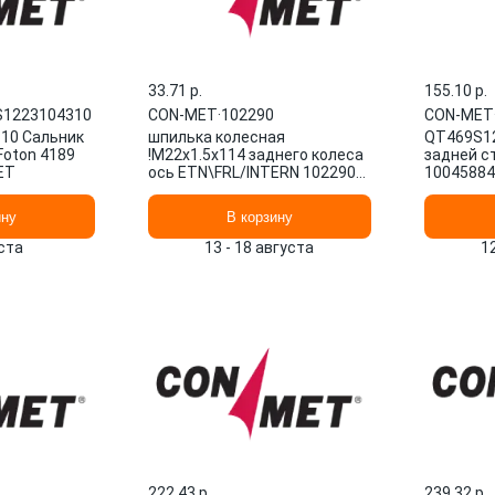
33.71 p.
155.10 p.
1223104310
CON-MET
·
102290
CON-MET
10 Сальник
шпилька колесная
QT469S12
Foton 4189
!M22x1.5x114 заднего колеса
задней с
ET
ось ETN\FRL/INTERN 102290
1004588
CON-MET
ину
В корзину
ста
13 - 18 августа
1
222.43 p.
239.32 p.