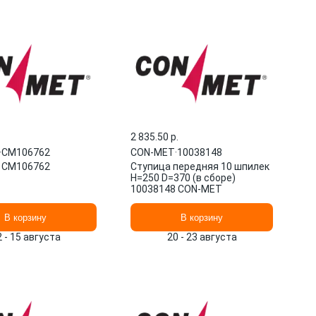
2 835.50 p.
·
CM106762
CON-MET
·
10038148
 CM106762
Ступица передняя 10 шпилек
H=250 D=370 (в сборе)
10038148 CON-MET
В корзину
В корзину
2 - 15 августа
20 - 23 августа