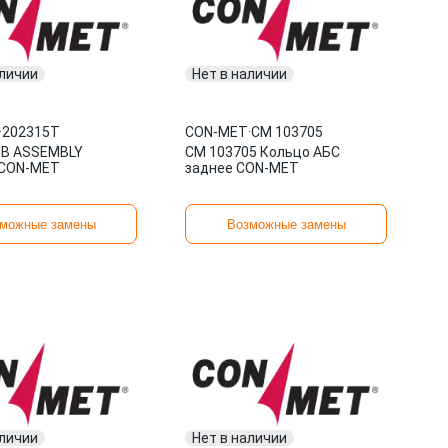
аличии
Нет в наличии
·
202315T
CON-MET
·
CM 103705
UB ASSEMBLY
CM 103705 Кольцо АБС
 CON-MET
заднее CON-MET
можные замены
Возможные замены
аличии
Нет в наличии