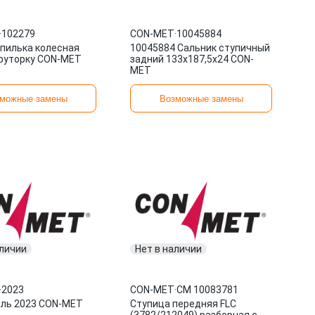
·
102279
CON-MET
·
10045884
пилька колесная
10045884 Сальник ступичный
футорку CON-MET
задний 133x187,5x24 CON-
MET
можные замены
Возможные замены
аличии
Нет в наличии
·
2023
CON-MET
·
CM 10083781
ль 2023 CON-MET
Ступица передняя FLC