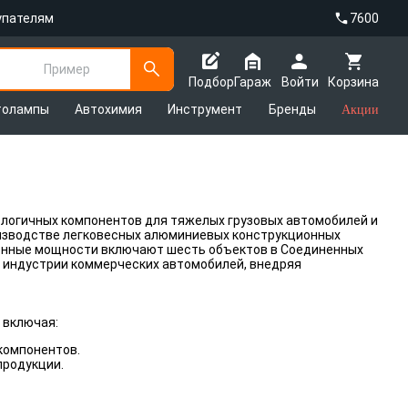
упателям
7600
Пример
Подбор
Гараж
Войти
Корзина
толампы
Автохимия
Инструмент
Бренды
Акции
логичных компонентов для тяжелых грузовых автомобилей и
оизводстве легковесных алюминиевых конструкционных
венные мощности включают шесть объектов в Соединенных
 индустрии коммерческих автомобилей, внедряя
 включая:
компонентов.
продукции.