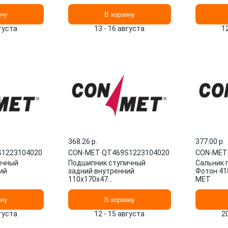
ину
В корзину
вгуста
13 - 16 августа
1
368.26 p.
377.00 p.
1223104020
CON-MET
·
QT469S1223104020
CON-MET
ичный
Подшипник ступичный
Сальник 
ий
задний внутренний
Фотон 41
110x170x47
MET
020 CON-MET
QT469S1223104020 CON-MET
ину
В корзину
вгуста
12 - 15 августа
2