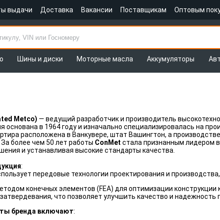
ты выдачи
Доставка
Вакансии
Поставщикам
Оптовым пок
о
Шины и диски
Моторные масла
Аккумуляторы
Ав
ated Metco)
— ведущий разработчик и производитель высокотехно
я основана в 1964 году и изначально специализировалась на пр
артира расположена в Ванкувере, штат Вашингтон, а производст
 За более чем 50 лет работы
ConMet
стала признанным лидером в
шения и устанавливая высокие стандарты качества.
дукция
:
пользует передовые технологии проектирования и производства,
етодом конечных элементов (FEA) для оптимизации конструкции 
затвердевания, что позволяет улучшить качество и надежность 
ты бренда включают
: