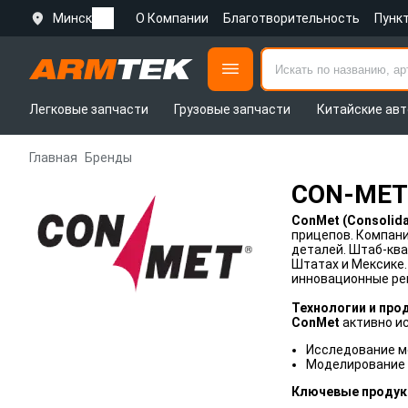
Минск
О Компании
Благотворительность
Пунк
Легковые запчасти
Грузовые запчасти
Китайские авт
Главная
Бренды
CON-MET
ConMet (Consolid
прицепов. Компани
деталей. Штаб-кв
Штатах и Мексике.
инновационные ре
Технологии и про
ConMet
активно ис
Исследование м
Моделирование 
Ключевые продук