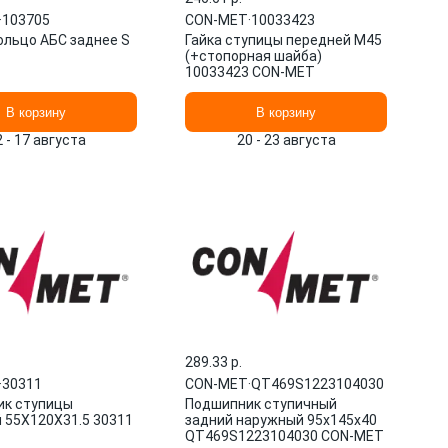
·
103705
CON-MET
·
10033423
ольцо АБС заднее S
Гайка ступицы передней M45
(+стопорная шайба)
10033423 CON-MET
В корзину
В корзину
2 - 17 августа
20 - 23 августа
289.33 p.
·
30311
CON-MET
·
QT469S1223104030
к ступицы
Подшипник ступичный
 55X120X31.5 30311
задний наружный 95x145x40
QT469S1223104030 CON-MET