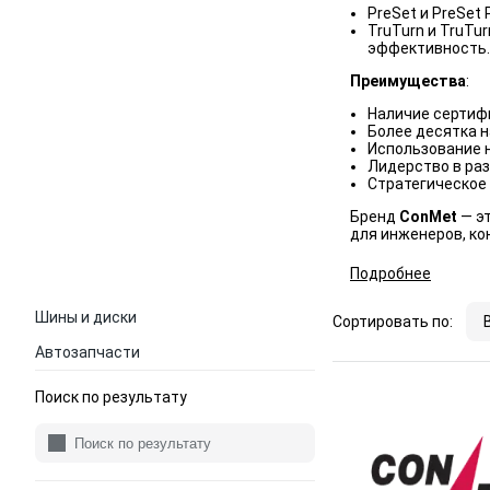
PreSet и PreSet
TruTurn и TruTu
эффективность.
Преимущества
:
Наличие сертиф
Более десятка н
Использование 
Лидерство в раз
Стратегическое 
Бренд
ConMet
— эт
для инженеров, ко
Подробнее
Шины и диски
Сортировать по:
Автозапчасти
Поиск по результату