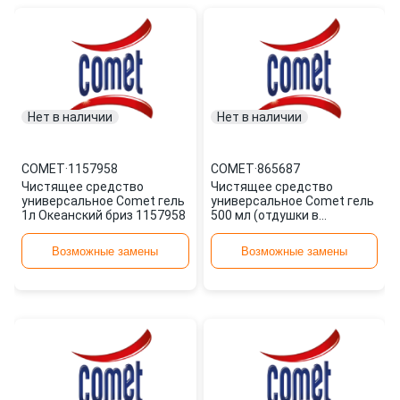
Нет в наличии
Нет в наличии
COMET
·
1157958
COMET
·
865687
Чистящее средство
Чистящее средство
универсальное Comet гель
универсальное Comet гель
1л Океанский бриз 1157958
500 мл (отдушки в
ассортименте) штр.
5413149461222, 54131
Возможные замены
Возможные замены
865687