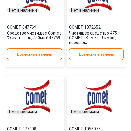
Нет в наличии
Нет в наличии
COMET
·
647769
COMET
·
1072652
Средство чистящее Comet
Чистящее средство 475 г,
'Океан', гель, 450мл 647769
COMET (Комет) 'Лимон',
порошок,
дезинфицирующий
1072652
Возможные замены
Возможные замены
Нет в наличии
Нет в наличии
COMET
·
977908
COMET
·
1056975