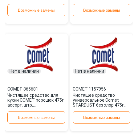
Возможные замены
Возможные замены
Нет в наличии
Нет в наличии
COMET
·
865681
COMET
·
1157956
Чистящее средство для
Чистящее средство
кухни COMET порошок 475г
универсальное Comet
ассорт. штр.
STARDUST без хлор 475г
5410076183807,
вассортименте 1157956
5410076183845,
Возможные замены
Возможные замены
5410076184 865681