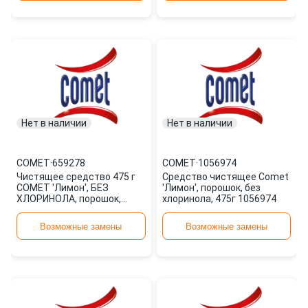
Нет в наличии
Нет в наличии
COMET
·
659278
COMET
·
1056974
Чистящее средство 475 г
Средство чистящее Comet
COMET 'Лимон', БЕЗ
'Лимон', порошок, без
ХЛОРИНОЛА, порошок,
хлоринола, 475г 1056974
2702927 659278
Возможные замены
Возможные замены