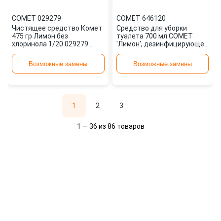
COMET
·
029279
COMET
·
646120
Чистящее средство Комет
Средство для уборки
475 гр Лимон без
туалета 700 мл COMET
хлоринола 1/20 029279
'Лимон', дезинфицирующее
COMET
646120
Возможные замены
Возможные замены
1
2
3
1 — 36 из 86 товаров