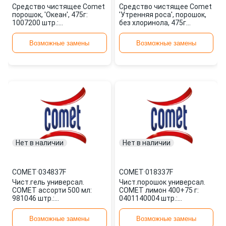
Средство чистящее Comet
Средство чистящее Comet
порошок, 'Океан', 475г:
'Утренняя роса', порошок,
1007200 штр.:
без хлоринола, 475г
5410076183845 977908
1056975
Возможные замены
Возможные замены
Нет в наличии
Нет в наличии
COMET
·
034837F
COMET
·
018337F
Чист.гель универсал.
Чист.порошок универсал.
COMET ассорти 500 мл:
COMET лимон 400+75 г:
981046 штр.:
0401140004 штр.:
5413149683532 034837F
5413149005938 018337F
Возможные замены
Возможные замены