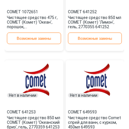
COMET
·
1072651
COMET
·
641252
Чистящее средство 475 г,
Чистящее средство 850 мл
COMET (Комет) 'Океан',
COMET (Комет) 'Лимон',
порошок,
гель, 2770355 641252
дезинфицирующий
1072651
Возможные замены
Возможные замены
Нет в наличии
Нет в наличии
COMET
·
641253
COMET
·
649593
Чистящее средство 850 мл
Чистящее средство Comet
COMET (Комет) 'Океанский
спрей для ванн, с курком,
бриз', гель, 2770359 641253
450мл 649593