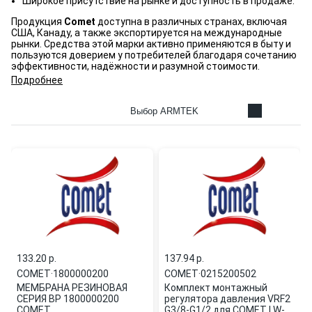
Широкое присутствие на рынке и доступность в продаже.
Продукция
Comet
доступна в различных странах, включая
США, Канаду, а также экспортируется на международные
рынки. Средства этой марки активно применяются в быту и
пользуются доверием у потребителей благодаря сочетанию
эффективности, надёжности и разумной стоимости.
Подробнее
Выбор ARMTEK
133.20 p.
137.94 p.
COMET
·
1800000200
COMET
·
0215200502
МЕМБРАНА РЕЗИНОВАЯ
Комплект монтажный
СЕРИЯ ВР 1800000200
регулятора давления VRF2
COMET
G3/8-G1/2 для COMET LW-