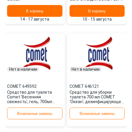
ZW IP94 X-0 Y-63
0215200502
В корзину
В корзину
14 - 17 августа
10 - 15 августа
Нет в наличии
Нет в наличии
COMET
·
649592
COMET
·
646121
Средство для туалета
Средство для уборки
Comet 'Весенняя
туалета 700 мл COMET
свежесть', гель, 700мл
'Океан', дезинфицирующее,
649592
2770343 646121
Возможные замены
Возможные замены