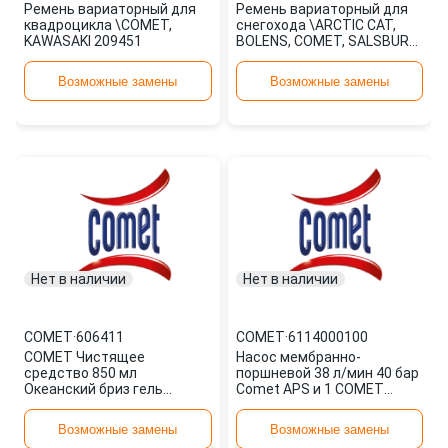
Ремень вариаторный для
Ремень вариаторный для
квадроцикла \COMET,
снегохода \ARCTIC CAT,
KAWASAKI 209451
BOLENS, COMET, SALSBURY
CORP, SUZUKI 300646
Возможные замены
Возможные замены
Нет в наличии
Нет в наличии
COMET
·
606411
COMET
·
6114000100
COMET Чистящее
Насос мембранно-
средство 850 мл
поршневой 38 л/мин 40 бар
Океанский бриз гель
Comet APS и 1 COMET
2770359 606411
6114000100
Возможные замены
Возможные замены