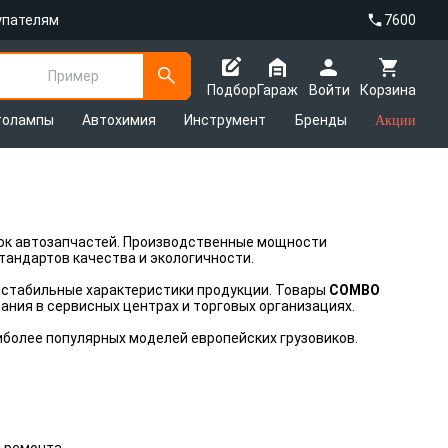
упателям
7600
Пример
Подбор
Гараж
Войти
Корзина
толампы
Автохимия
Инструмент
Бренды
Акции
ок автозапчастей. Производственные мощности
тандартов качества и экологичности.
ть стабильные характеристики продукции. Товары
COMBO
ния в сервисных центрах и торговых организациях.
более популярных моделей европейских грузовиков.