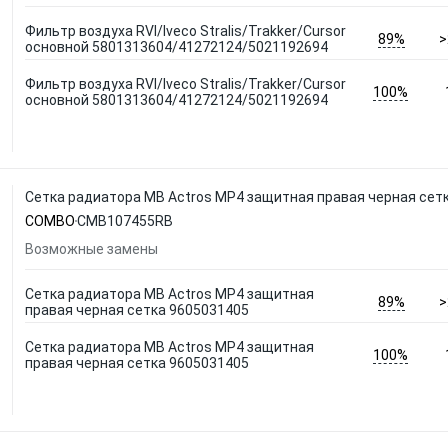
Фильтр воздуха RVI/Iveco Stralis/Trakker/Cursor
89%
>
основной 5801313604/41272124/5021192694
Фильтр воздуха RVI/Iveco Stralis/Trakker/Cursor
100%
основной 5801313604/41272124/5021192694
Сетка радиатора MB Actros MP4 защитная правая черная се
COMBO
CMB107455RB
Возможные замены
Сетка радиатора MB Actros MP4 защитная
89%
>
правая черная сетка 9605031405
Сетка радиатора MB Actros MP4 защитная
100%
правая черная сетка 9605031405