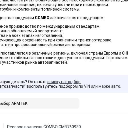
ных частей (kits), включающие все необходимые компоненты для
езиновые изделия, включая уплотнители и переходники.
трубки и компоненты топливной системы.
щества продукции
COMBO
заключаются в следующем:
ное производство по международным стандартам.
оянно обновляемый ассортимент.
ва на всех этапах изготовления.
ечивающая сохранность при хранении и транспортировке.
сть на профессиональный рынок автосервиса.
поставляется в различные регионы, включая страны Европы и СНГ
вает стабильные поставки и доступность продукции. Торговая м
 участников рынка автозапчастей.
дящую деталь? Оставьте
заявку на подбор
.
Автозапчасти” воспользуйтесь подбором по
VIN или марке авто
.
Выбор ARMTEK
Рессора подвески COMBO CMB760930