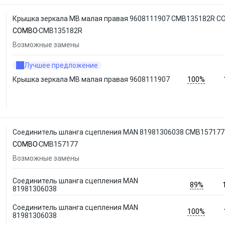
Крышка зеркала MB малая правая 9608111907 CMB135182R 
COMBO
CMB135182R
Возможные замены
Лучшее предложение
100%
Крышка зеркала MB малая правая 9608111907
Соединитель шланга сцепления MAN 81981306038 CMB15717
COMBO
CMB157177
Возможные замены
Соединитель шланга сцепления MAN
89%
81981306038
Соединитель шланга сцепления MAN
100%
81981306038