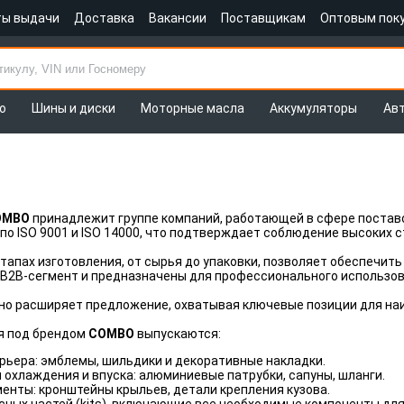
ты выдачи
Доставка
Вакансии
Поставщикам
Оптовым пок
о
Шины и диски
Моторные масла
Аккумуляторы
Ав
OMBO
принадлежит группе компаний, работающей в сфере постав
о ISO 9001 и ISO 14000, что подтверждает соблюдение высоких с
этапах изготовления, от сырья до упаковки, позволяет обеспечи
B2B-сегмент и предназначены для профессионального использова
но расширяет предложение, охватывая ключевые позиции для наи
я под брендом
COMBO
выпускаются:
рьера: эмблемы, шильдики и декоративные накладки.
охлаждения и впуска: алюминиевые патрубки, сапуны, шланги.
енты: кронштейны крыльев, детали крепления кузова.