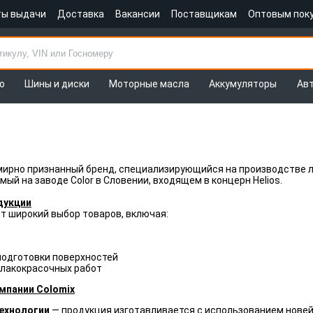
ты выдачи
Доставка
Вакансии
Поставщикам
Оптовым пок
о
Шины и диски
Моторные масла
Аккумуляторы
Ав
мирно признанный бренд, специализирующийся на производстве 
ый на заводе Color в Словении, входящем в концерн Helios.
дукции
т широкий выбор товаров, включая:
подготовки поверхностей
 лакокрасочных работ
мпании Colomix
ехнологии
— продукция изготавливается с использованием новей