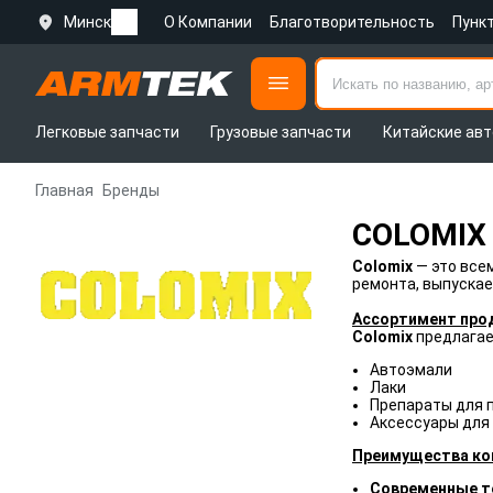
Минск
О Компании
Благотворительность
Пунк
Легковые запчасти
Грузовые запчасти
Китайские авт
Главная
Бренды
COLOMIX
Colomix
— это все
ремонта, выпускаем
Ассортимент про
Colomix
предлагае
Автоэмали
Лаки
Препараты для 
Аксессуары для
Преимущества ко
Современные т