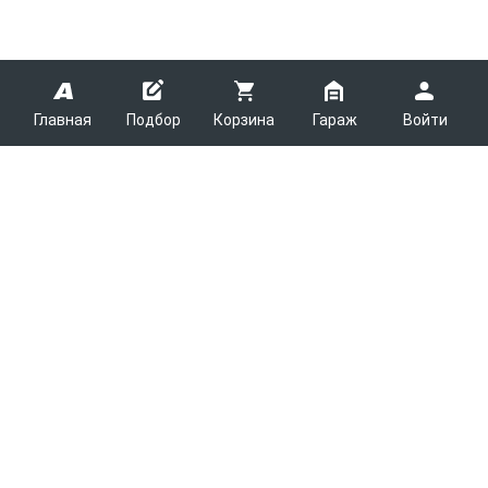
Главная
Подбор
Корзина
Гараж
Войти
ARMTEK
О Компании
Покупателям
Контакты
Как сделать заказ
Партнерам
Новости
Доставка
Поставщикам
Каталоги