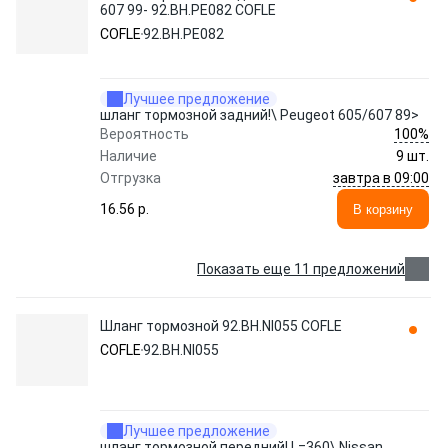
607 99- 92.BH.PE082 COFLE
COFLE
92.BH.PE082
Лучшее предложение
шланг тормозной задний!\ Peugeot 605/607 89>
100%
Вероятность
Наличие
9 шт.
завтра в 09:00
Отгрузка
16.56 p.
В корзину
Показать еще 11 предложений
Шланг тормозной 92.BH.NI055 COFLE
COFLE
92.BH.NI055
Лучшее предложение
шланг тормозной передний! L=360\ Nissan