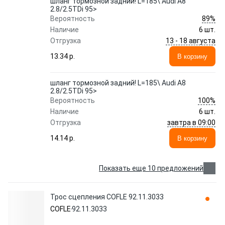
шланг тормозной задний! L=185\ Audi A8
2.8/2.5TDi 95>
89%
Вероятность
Наличие
6 шт.
13 - 18 августа
Отгрузка
13.34 p.
В корзину
шланг тормозной задний! L=185\ Audi A8
2.8/2.5TDi 95>
100%
Вероятность
Наличие
6 шт.
завтра в 09:00
Отгрузка
14.14 p.
В корзину
Показать еще 10 предложений
Трос сцепления COFLE 92.11.3033
COFLE
92.11.3033