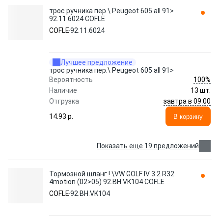
трос ручника пер.\ Peugeot 605 all 91>
92.11.6024 COFLE
COFLE
92.11.6024
Лучшее предложение
трос ручника пер.\ Peugeot 605 all 91>
100%
Вероятность
Наличие
13 шт.
завтра в 09:00
Отгрузка
14.93 p.
В корзину
Показать еще 19 предложений
Тормозной шланг ! \VW GOLF IV 3.2 R32
4motion (02>05) 92.BH.VK104 COFLE
COFLE
92.BH.VK104