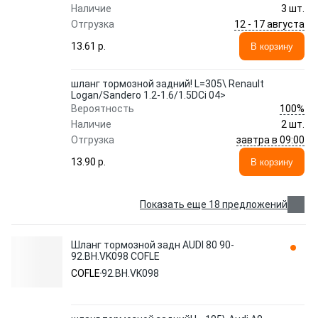
Наличие
3 шт.
12 - 17 августа
Отгрузка
13.61 p.
В корзину
шланг тормозной задний! L=305\ Renault
Logan/Sandero 1.2-1.6/1.5DCi 04>
100%
Вероятность
Наличие
2 шт.
завтра в 09:00
Отгрузка
13.90 p.
В корзину
Показать еще 18 предложений
Шланг тормозной задн AUDI 80 90-
92.BH.VK098 COFLE
COFLE
92.BH.VK098