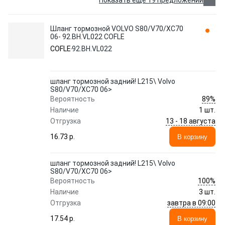
Показать еще 19 предложений
Шланг тормозной VOLVO S80/V70/XC70
06- 92.BH.VL022 COFLE
COFLE
92.BH.VL022
шланг тормозной задний! L215\ Volvo
S80/V70/XC70 06>
89%
Вероятность
Наличие
1 шт.
13 - 18 августа
Отгрузка
16.73 p.
В корзину
шланг тормозной задний! L215\ Volvo
S80/V70/XC70 06>
100%
Вероятность
Наличие
3 шт.
завтра в 09:00
Отгрузка
17.54 p.
В корзину