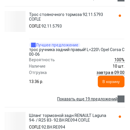
Трос стояночного тормоза 92.11.5793
COFLE
COFLE
92.11.5793
Лучшее предложение
трос ручника задний правый! L=220\ Opel Corsa C
00-06
100%
Вероятность
Наличие
10 шт.
завтра в 09:00
Отгрузка
13.36 p.
В корзину
Показать еще 19 предложений
Шланг тормозной задн RENAULT Laguna
94- / R25 83- 92.BH.RE094 COFLE
COFLE
92.BH.RE094