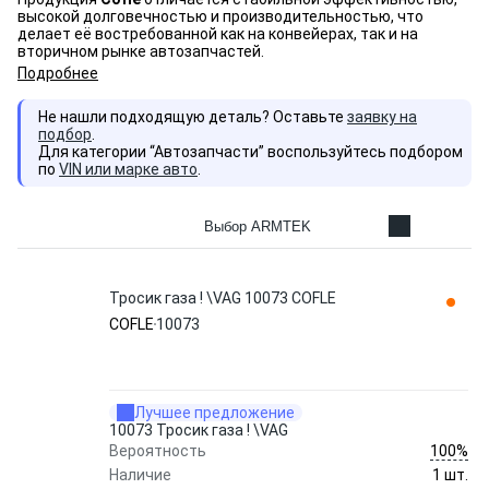
высокой долговечностью и производительностью, что
делает её востребованной как на конвейерах, так и на
вторичном рынке автозапчастей.
Подробнее
Не нашли подходящую деталь? Оставьте
заявку на
подбор
.
Для категории “Автозапчасти” воспользуйтесь подбором
по
VIN или марке авто
.
Выбор ARMTEK
Тросик газа ! \VAG 10073 COFLE
COFLE
10073
Лучшее предложение
10073 Тросик газа ! \VAG
100%
Вероятность
Наличие
1 шт.