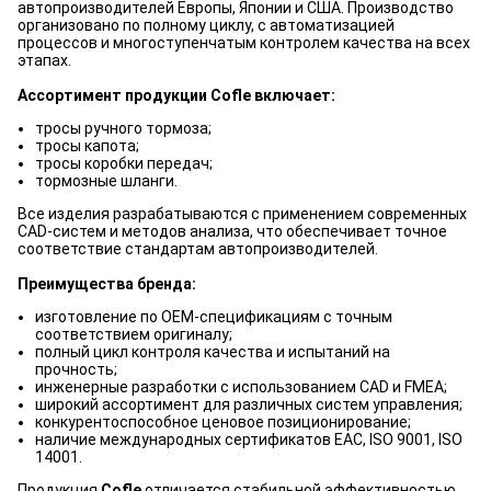
автопроизводителей Европы, Японии и США. Производство
организовано по полному циклу, с автоматизацией
процессов и многоступенчатым контролем качества на всех
этапах.
Ассортимент продукции Cofle включает:
тросы ручного тормоза;
тросы капота;
тросы коробки передач;
тормозные шланги.
Все изделия разрабатываются с применением современных
CAD-систем и методов анализа, что обеспечивает точное
соответствие стандартам автопроизводителей.
Преимущества бренда:
изготовление по OEM-спецификациям с точным
соответствием оригиналу;
полный цикл контроля качества и испытаний на
прочность;
инженерные разработки с использованием CAD и FMEA;
широкий ассортимент для различных систем управления;
конкурентоспособное ценовое позиционирование;
наличие международных сертификатов EAC, ISO 9001, ISO
14001.
Продукция
Cofle
отличается стабильной эффективностью,