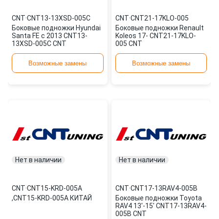
CNT
·
CNT13-13XSD-005C
CNT
·
CNT21-17KLO-005
Боковые подножки Hyundai
Боковые подножки Renault
Santa FE с 2013 CNT13-
Koleos 17- CNT21-17KLO-
13XSD-005C CNT
005 CNT
Возможные замены
Возможные замены
Нет в наличии
Нет в наличии
CNT
·
CNT15-KRD-005A
CNT
·
CNT17-13RAV4-005B
,CNT15-KRD-005A КИТАЙ
Боковые подножки Toyota
RAV4 13'-15' CNT17-13RAV4-
005B CNT