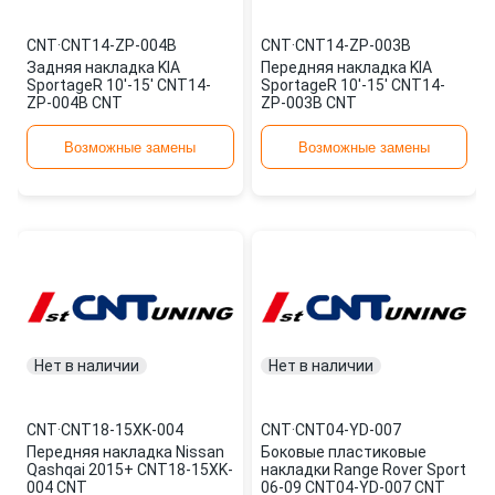
CNT
·
CNT14-ZP-004B
CNT
·
CNT14-ZP-003B
Задняя накладка KIA
Передняя накладка KIA
SportageR 10'-15' CNT14-
SportageR 10'-15' CNT14-
ZP-004B CNT
ZP-003B CNT
Возможные замены
Возможные замены
Нет в наличии
Нет в наличии
CNT
·
CNT18-15XK-004
CNT
·
CNT04-YD-007
Передняя накладка Nissan
Боковые пластиковые
Qashqai 2015+ CNT18-15XK-
накладки Range Rover Sport
004 CNT
06-09 CNT04-YD-007 CNT