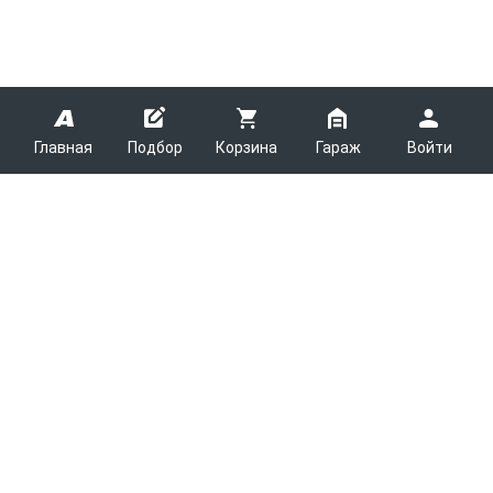
Главная
Подбор
Корзина
Гараж
Войти
ARMTEK
О Компании
Покупателям
Контакты
Как сделать заказ
Партнерам
Новости