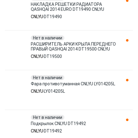
НАКЛАДКА РЕШЕТКИ РАДИАТОРА
QASHQAI 2014 EURO DT19490 CNLYU
CNLYU
DT19490
Нет в наличии
РАСШИРИТЕЛЬ АРКИ КРЫЛА ПЕРЕДНЕГО
ПРАВЫЙ QASHQAI 2014 DT19500 CNLYU
CNLYU
DT19500
Нет в наличии
Фара противотуманная CNLYU LY014205L
CNLYU
LY014205L
Нет в наличии
Подкрылок CNLYU DT19492
CNLYU
DT19492