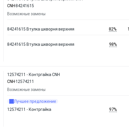
CNH
84241615
Возможные замены
82%
84241615 Втулка шкворня верхняя
98%
84241615 Втулка шкворня верхняя
12574211 - Контргайка CNH
CNH
12574211
Возможные замены
Лучшее предложение
97%
12574211 - Контргайка