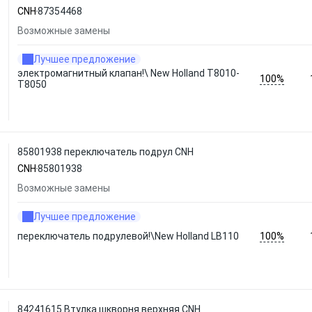
CNH
87354468
Возможные замены
Лучшее предложение
электромагнитный клапан!\ New Holland T8010-
100%
T8050
85801938 переключатель подрул CNH
CNH
85801938
Возможные замены
Лучшее предложение
100%
переключатель подрулевой!\New Holland LB110
84241615 Втулка шкворня верхняя CNH