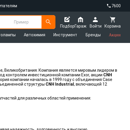
упателям
7600
Пример
Подбор
Гараж
Войти
Корзина
толампы
Автохимия
Инструмент
Бренды
Акции
е, Великобритания. Компания является мировым лидером в
од контролем инвестиционной компании Exor, акции
CNH
ория компании началась в 1999 году с объединения Case
объединенной структуры
CNH Industrial
, включающей 12
пчастей для различных областей применения:
ивая надежность, долговечность и высокую