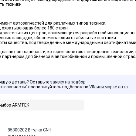
ь техники.
мент автозапчастей для различных типов техники.
, охватывающая более 180 стран.
едовательских центров, занимающихся разработкой инновационн
енных площадок, обеспечивающих стабильные поставки.
рты качества, подтвержденные международными сертификатами
лагает автозапчасти, которые сочетают передовые технологии,
 партнером для бизнеса в автомобильной и промышленной отрас
дящую деталь? Оставьте
заявку на подбор
.
Автозапчасти” воспользуйтесь подбором по
VIN или марке авто
.
Выбор ARMTEK
85800202 Втулка CNH