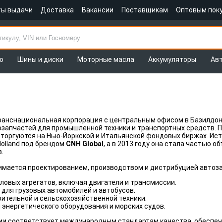
ты выдачи
Доставка
Вакансии
Поставщикам
Оптовым пок
о
Шины и диски
Моторные масла
Аккумуляторы
Ав
ранснациональная корпорация с центральным офисом в Базилдон
запчастей для промышленной техники и транспортных средств. П
торгуются на Нью-Йоркской и Итальянской фондовых биржах. Ист
Holland под брендом
CNH Global
, а в 2013 году она стала частью 
.
имается проектированием, производством и дистрибуцией автоза
ловых агрегатов, включая двигатели и трансмиссии.
для грузовых автомобилей и автобусов.
ительной и сельскохозяйственной техники.
энергетического оборудования и морских судов.
ии соответствует международным стандартам качества, обеспеч