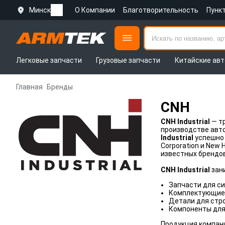
Минск
О Компании
Благотворительность
Пунк
Легковые запчасти
Грузовые запчасти
Китайские авт
Главная
Бренды
CNH
CNH Industrial
— т
производстве авто
Industrial
успешно 
Corporation и New 
известных брендов
CNH Industrial
зан
Запчасти для си
Комплектующие 
Детали для стро
Компоненты для 
Продукция компан