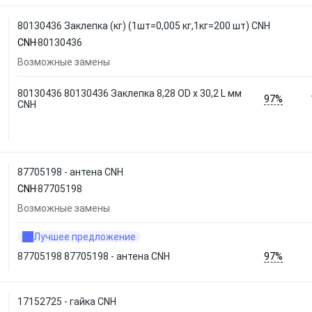
80130436 Заклепка (кг) (1шт=0,005 кг,1кг=200 шт) CNH
CNH
80130436
Возможные замены
80130436 80130436 Заклепка 8,28 OD x 30,2 L мм
97%
CNH
87705198 - антена CNH
CNH
87705198
Возможные замены
Лучшее предложение
97%
87705198 87705198 - антена CNH
17152725 - гайка CNH