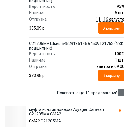
подшипник)
95%
Вероятность
Наличие
6 шт.
11 - 16 августа
Отгрузка
355.09 p.
В корзину
C21706MA Шкив 64529185146 64509121762 (NSK
подшипник)
100%
Вероятность
Наличие
1 шт.
завтра в 09:00
Отгрузка
373.98 p.
В корзину
Показать еще 11 предложений
муфта кондиционера\Voyager Caravan
C21205MA CMA2
CMA2
C21205MA