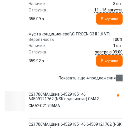
Наличие
3 шт.
11 - 16 августа
Отгрузка
355.09 p.
В корзину
муфта кондиционера!\CITROEN C3 II 1.6 VTi
100%
Вероятность
Наличие
1 шт.
завтра в 09:00
Отгрузка
359.92 p.
В корзину
Показать еще 4 предложения
C21706MA Шкив 64529185146
64509121762 (NSK подшипник) CMA2
CMA2
C21706MA
C21706MA Шкив 64529185146 64509121762 (NSK