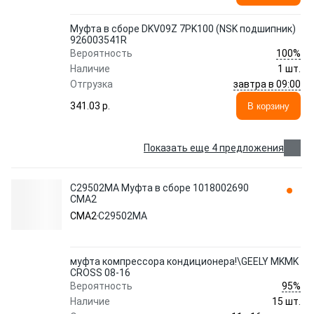
Муфта в сборе DKV09Z 7PK100 (NSK подшипник)
926003541R
100%
Вероятность
Наличие
1 шт.
завтра в 09:00
Отгрузка
341.03 p.
В корзину
Показать еще 4 предложения
C29502MA Муфта в сборе 1018002690
CMA2
CMA2
C29502MA
муфта компрессора кондиционера!\GEELY MKMK
CROSS 08-16
95%
Вероятность
Наличие
15 шт.