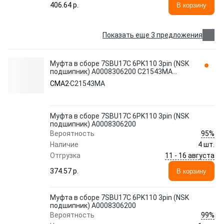
406.64 p.
В корзину
Показать еще 3 предложения
Муфта в сборе 7SBU17C 6PK110 3pin (NSK
подшипник) A0008306200 C21543MA
CMA2
CMA2
C21543MA
Муфта в сборе 7SBU17C 6PK110 3pin (NSK
подшипник) A0008306200
95%
Вероятность
Наличие
4 шт.
11 - 16 августа
Отгрузка
374.57 p.
В корзину
Муфта в сборе 7SBU17C 6PK110 3pin (NSK
подшипник) A0008306200
99%
Вероятность