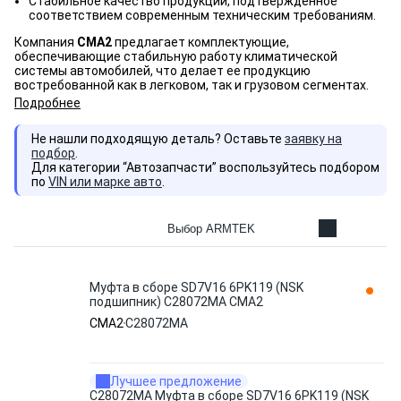
Стабильное качество продукции, подтвержденное
соответствием современным техническим требованиям.
Компания
CMA2
предлагает комплектующие,
обеспечивающие стабильную работу климатической
системы автомобилей, что делает ее продукцию
востребованной как в легковом, так и грузовом сегментах.
Подробнее
Не нашли подходящую деталь? Оставьте
заявку на
подбор
.
Для категории “Автозапчасти” воспользуйтесь подбором
по
VIN или марке авто
.
Выбор ARMTEK
Муфта в сборе SD7V16 6PK119 (NSK
подшипник) C28072MA CMA2
CMA2
C28072MA
Лучшее предложение
C28072MA Муфта в сборе SD7V16 6PK119 (NSK