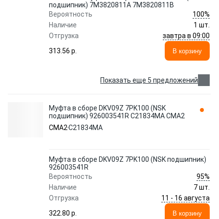
подшипник) 7M3820811A 7M3820811B
100%
Вероятность
Наличие
1 шт.
завтра в 09:00
Отгрузка
313.56 p.
В корзину
Показать еще 5 предложений
Муфта в сборе DKV09Z 7PK100 (NSK
подшипник) 926003541R C21834MA CMA2
CMA2
C21834MA
Муфта в сборе DKV09Z 7PK100 (NSK подшипник)
926003541R
95%
Вероятность
Наличие
7 шт.
11 - 16 августа
Отгрузка
322.80 p.
В корзину