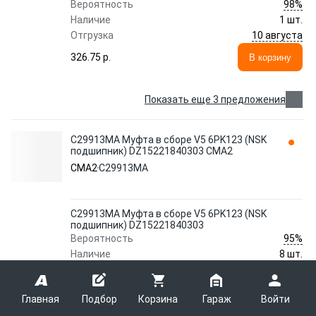
98%
Вероятность
Наличие
1 шт.
10 августа
Отгрузка
326.75 p.
В корзину
Показать еще 3 предложения
C29913MA Муфта в сборе V5 6PK123 (NSK
подшипник) DZ15221840303 CMA2
CMA2
C29913MA
C29913MA Муфта в сборе V5 6PK123 (NSK
подшипник) DZ15221840303
95%
Вероятность
Наличие
8 шт.
11 - 16 августа
Отгрузка
259.14 p.
В корзину
Главная
Подбор
Корзина
Гараж
Войти