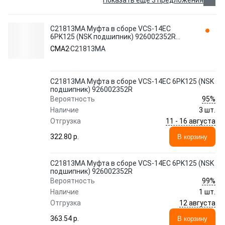
Показать еще 3 предложения
C21813MA Муфта в сборе VCS-14EC
6PK125 (NSK подшипник) 926002352R
CMA2
CMA2
C21813MA
C21813MA Муфта в сборе VCS-14EC 6PK125 (NSK
подшипник) 926002352R
95%
Вероятность
Наличие
3 шт.
11 - 16 августа
Отгрузка
322.80 p.
В корзину
C21813MA Муфта в сборе VCS-14EC 6PK125 (NSK
подшипник) 926002352R
99%
Вероятность
Наличие
1 шт.
12 августа
Отгрузка
363.54 p.
В корзину