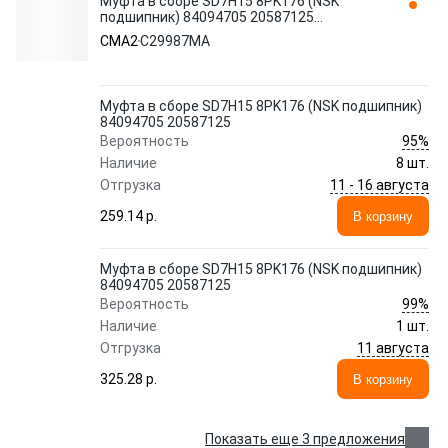
Муфта в сборе SD7H15 8PK176 (NSK
подшипник) 84094705 20587125
C29987MA CMA2
CMA2
C29987MA
Муфта в сборе SD7H15 8PK176 (NSK подшипник)
84094705 20587125
95%
Вероятность
Наличие
8 шт.
11 - 16 августа
Отгрузка
259.14 p.
В корзину
Муфта в сборе SD7H15 8PK176 (NSK подшипник)
84094705 20587125
99%
Вероятность
Наличие
1 шт.
11 августа
Отгрузка
325.28 p.
В корзину
Показать еще 3 предложения