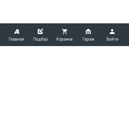
Главная
Подбор
Корзина
Гараж
Войти
ARMTEK
О Компании
Покупателям
Контакты
Как сделать заказ
Партнерам
Новости