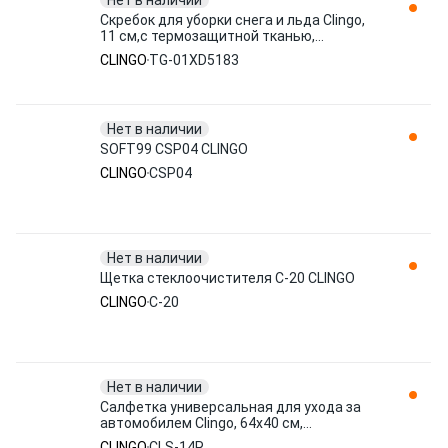
Нет в наличии
Скребок для уборки снега и льда Clingo,
11 см,с термозащитной тканью,
коричневый TG-01XD5183
CLINGO
TG-01XD5183
Нет в наличии
SOFT99 CSP04 CLINGO
CLINGO
CSP04
Нет в наличии
Щетка стеклоочистителя C-20 CLINGO
CLINGO
C-20
Нет в наличии
Салфетка универсальная для ухода за
автомобилем Clingo, 64х40 см,
микрофибра, красный CLS-14R
CLINGO
CLS-14R