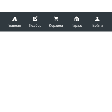
Главная
Подбор
Корзина
Гараж
Войти
ARMTEK
О Компании
Покупателям
Контакты
Как сделать заказ
Партнерам
Новости
Доставка
Поставщикам
Каталоги