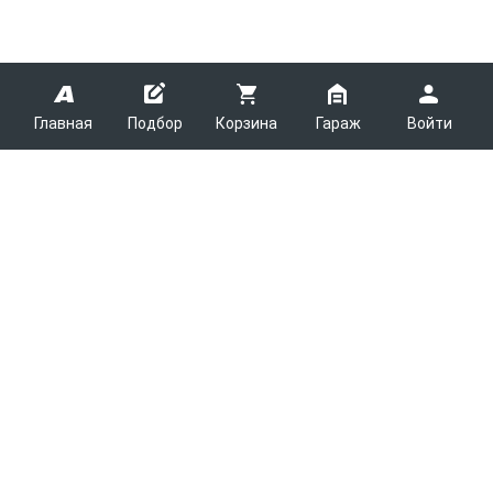
Главная
Подбор
Корзина
Гараж
Войти
ARMTEK
О Компании
Покупателям
Контакты
Как сделать заказ
Партнерам
Новости
Доставка
Поставщикам
Каталоги