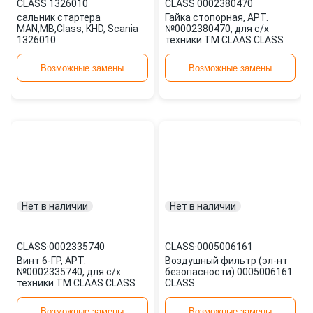
CLASS
·
1326010
CLASS
·
0002380470
сальник стартера
Гайка стопорная, АРТ.
MAN,MB,Class, KHD, Scania
№0002380470, для с/х
1326010
техники TM CLAAS CLASS
Возможные замены
Возможные замены
Нет в наличии
Нет в наличии
CLASS
·
0002335740
CLASS
·
0005006161
Винт 6-ГР, АРТ.
Воздушный фильтр (эл-нт
№0002335740, для с/х
безопасности) 0005006161
техники TM CLAAS CLASS
CLASS
Возможные замены
Возможные замены