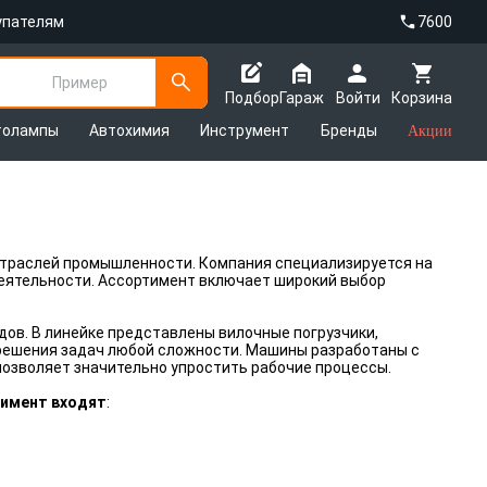
упателям
7600
Пример
Подбор
Гараж
Войти
Корзина
толампы
Автохимия
Инструмент
Бренды
Акции
отраслей промышленности. Компания специализируется на
деятельности. Ассортимент включает широкий выбор
ов. В линейке представлены вилочные погрузчики,
и решения задач любой сложности. Машины разработаны с
позволяет значительно упростить рабочие процессы.
тимент входят
: