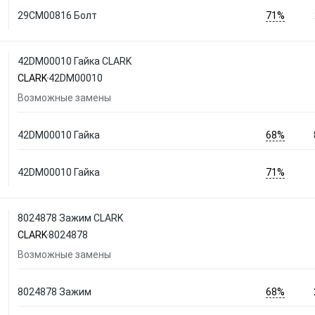
71%
29CM00816 Болт
42DM00010 Гайка CLARK
CLARK
42DM00010
Возможные замены
68%
42DM00010 Гайка
71%
42DM00010 Гайка
8024878 Зажим CLARK
CLARK
8024878
Возможные замены
68%
8024878 Зажим