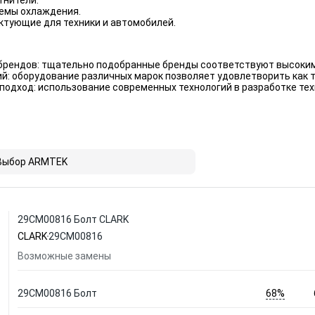
тнители.
емы охлаждения.
ктующие для техники и автомобилей.
брендов: тщательно подобранные бренды соответствуют высоким
й: оборудование различных марок позволяет удовлетворить как т
подход: использование современных технологий в разработке те
Выбор ARMTEK
29CM00816 Болт CLARK
CLARK
29CM00816
Возможные замены
68%
29CM00816 Болт