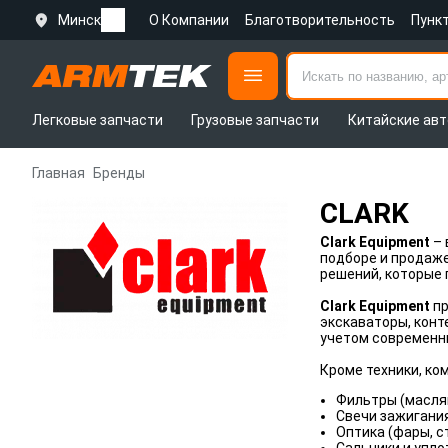
Минск
О Компании
Благотворительность
Пунк
Легковые запчасти
Грузовые запчасти
Китайские авт
Главная
Бренды
CLARK
Clark Equipment
–
подборе и продаже
решений, которые 
Clark Equipment
пр
экскаваторы, конт
учетом современны
Кроме техники, ко
Фильтры (масля
Свечи зажигания
Оптика (фары, с