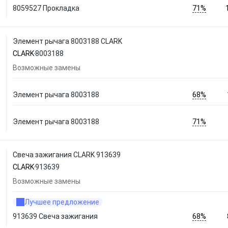
71%
8059527 Прокладка
Элемент рычага 8003188 CLARK
CLARK
8003188
Возможные замены
68%
Элемент рычага 8003188
71%
Элемент рычага 8003188
Свеча зажигания CLARK 913639
CLARK
913639
Возможные замены
Лучшее предложение
68%
913639 Свеча зажигания