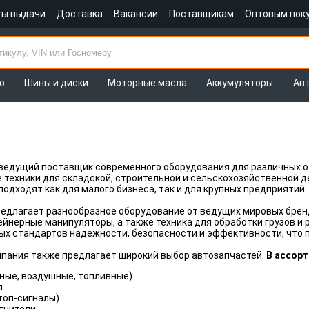
ты выдачи
Доставка
Вакансии
Поставщикам
Оптовым пок
о
Шины и диски
Моторные масла
Аккумуляторы
Ав
 ведущий поставщик современного оборудования для различных 
 техники для складской, строительной и сельскохозяйственной 
подходят как для малого бизнеса, так и для крупных предприятий.
едлагает разнообразное оборудование от ведущих мировых бренд
ейнерные манипуляторы, а также техника для обработки грузов 
х стандартов надежности, безопасности и эффективности, что 
мпания также предлагает широкий выбор автозапчастей.
В ассор
ные, воздушные, топливные).
.
топ-сигналы).