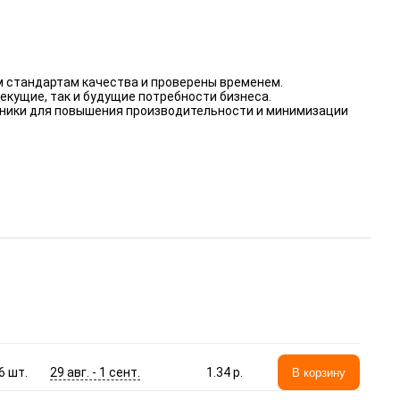
 стандартам качества и проверены временем.
екущие, так и будущие потребности бизнеса.
хники для повышения производительности и минимизации
29 авг. - 1 сент.
6
шт.
1.34 p.
В корзину