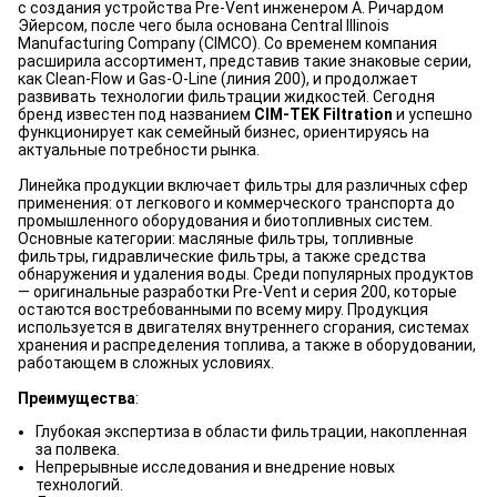
с создания устройства Pre-Vent инженером А. Ричардом
Эйерсом, после чего была основана Central Illinois
Manufacturing Company (CIMCO). Со временем компания
расширила ассортимент, представив такие знаковые серии,
как Clean-Flow и Gas-O-Line (линия 200), и продолжает
развивать технологии фильтрации жидкостей. Сегодня
бренд известен под названием
CIM-TEK Filtration
и успешно
функционирует как семейный бизнес, ориентируясь на
актуальные потребности рынка.
Линейка продукции включает фильтры для различных сфер
применения: от легкового и коммерческого транспорта до
промышленного оборудования и биотопливных систем.
Основные категории: масляные фильтры, топливные
фильтры, гидравлические фильтры, а также средства
обнаружения и удаления воды. Среди популярных продуктов
— оригинальные разработки Pre-Vent и серия 200, которые
остаются востребованными по всему миру. Продукция
используется в двигателях внутреннего сгорания, системах
хранения и распределения топлива, а также в оборудовании,
работающем в сложных условиях.
Преимущества
:
Глубокая экспертиза в области фильтрации, накопленная
за полвека.
Непрерывные исследования и внедрение новых
технологий.