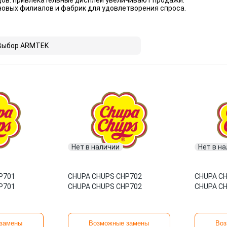
цов: привлекательные дисплеи увеличивают продажи.
новых филиалов и фабрик для удовлетворения спроса.
Выбор ARMTEK
Нет в наличии
Нет в н
P701
CHUPA CHUPS
·
CHP702
CHUPA C
P701
CHUPA CHUPS CHP702
CHUPA C
замены
Возможные замены
Воз