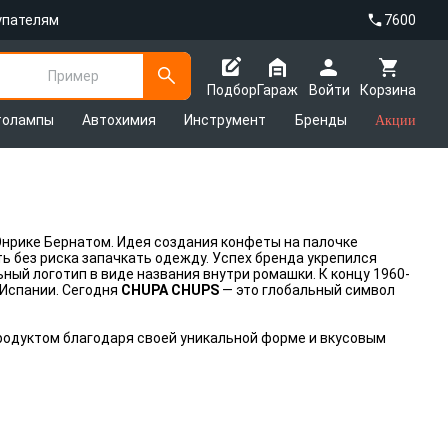
упателям
7600
Пример
Подбор
Гараж
Войти
Корзина
толампы
Автохимия
Инструмент
Бренды
Акции
нрике Бернатом. Идея создания конфеты на палочке
ь без риска запачкать одежду. Успех бренда укрепился
ый логотип в виде названия внутри ромашки. К концу 1960-
 Испании. Сегодня
CHUPA CHUPS
— это глобальный символ
родуктом благодаря своей уникальной форме и вкусовым