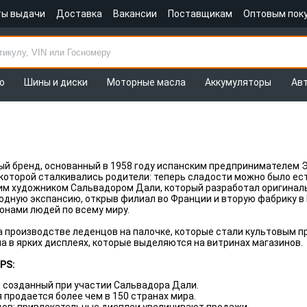
ты выдачи
Доставка
Вакансии
Поставщикам
Оптовым пок
о
Шины и диски
Моторные масла
Аккумуляторы
Ав
й бренд, основанный в 1958 году испанским предпринимателем Э
которой сталкивались родители: теперь сладости можно было ест
им художником Сальвадором Дали, который разработал оригинальн
одную экспансию, открыв филиал во Франции и вторую фабрику в
онами людей по всему миру.
 производстве леденцов на палочке, которые стали культовым п
а в ярких дисплеях, которые выделяются на витринах магазинов.
PS:
 созданный при участии Сальвадора Дали.
 продается более чем в 150 странах мира.