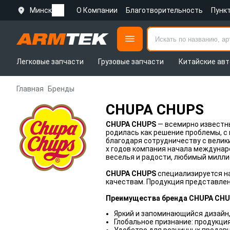
Минск
О Компании
Благотворительность
Пунк
Легковые запчасти
Грузовые запчасти
Китайские авт
Главная
Бренды
CHUPA CHUPS
CHUPA CHUPS
— всемирно известны
родилась как решение проблемы, с 
благодаря сотрудничеству с велик
х годов компания начала междунар
веселья и радости, любимый милли
CHUPA CHUPS
специализируется на
качествам. Продукция представлен
Преимущества бренда CHUPA CHU
Яркий и запоминающийся дизайн,
Глобальное признание: продукция