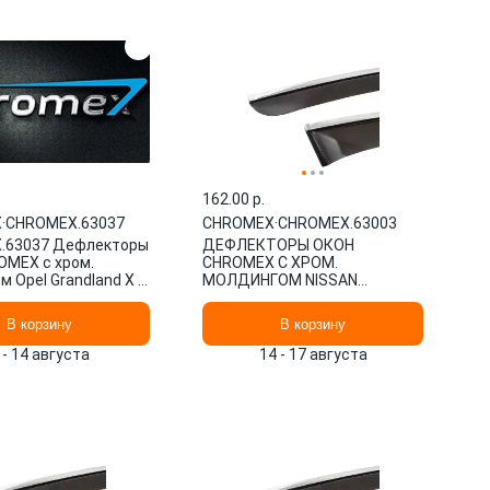
162.00 p.
X
·
CHROMEX.63037
CHROMEX
·
CHROMEX.63003
.63037 Дефлекторы
ДЕФЛЕКТОРЫ ОКОН
OMEX с хром.
CHROMEX С ХРОМ.
 Opel Grandland X I
МОЛДИНГОМ NISSAN
шт, накладной /
QASHQAI II (J11) 2014-, 4 ШТ.
CHROMEX.63003
В корзину
В корзину
 - 14 августа
14 - 17 августа