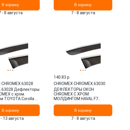
.63014
В корзину
В корзину
7 - 8 августа
7 - 8 августа
140.83 p.
X
·
CHROMEX.63028
CHROMEX
·
CHROMEX.63030
.63028 Дефлекторы
ДЕФЛЕКТОРЫ ОКОН
OMEX с хром.
CHROMEX С ХРОМ.
 TOYOTA Corolla XII
МОЛДИНГОМ HAVAL F7
дан (2018-), ско
ВНЕДОРОЖНИК (2019-), 4ШТ.
CHROMEX.63030
В корзину
В корзину
 - 13 августа
7 - 8 августа