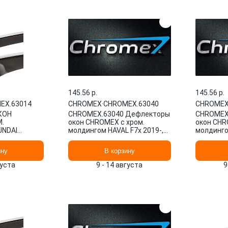
145.56 p.
145.56 p.
EX.63014
CHROMEX
·
CHROMEX.63040
CHROME
КОН
CHROMEX.63040 Дефлекторы
CHROMEX
.
окон CHROMEX с хром.
окон CHR
NDAI
молдингом HAVAL F7x 2019-,
молдингом
4 ШТ.
4шт., накладной
(2019-) 4
ину
В корзину
густа
9 - 14 августа
9