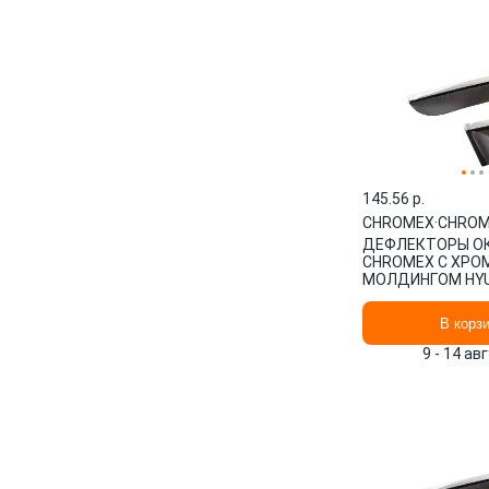
145.56 p.
CHROMEX
·
CHROM
ДЕФЛЕКТОРЫ О
CHROMEX С ХРОМ
МОЛДИНГОМ HYU
SOLARIS II 2017-, 
CHROMEX.63014
В корз
9 - 14 ав