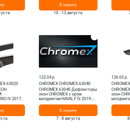
CHROMEX
ину
В корзину
вгуста
10 - 13 августа
122.04 p.
126.65 p.
EX.63020
CHROMEX
·
CHROMEX.63040
CHROME
КОН
CHROMEX.63040 Дефлекторы
CHROMEX
.
окон CHROMEX с хром.
окон CHR
IO IV 2017-,
молдингом HAVAL F7x 2019-,
молдингом
ROMEX.63020
4шт., накладной
(E210) се
ину
В корзину
густа
7 - 8 августа
8