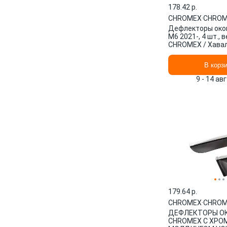
178.42 p.
CHROMEX
·
CHROM
Дефлекторы окон
M6 2021-, 4 шт., 
CHROMEX / Хава
CHROMEX.63052
В корз
9 - 14 ав
179.64 p.
CHROMEX
·
CHROM
ДЕФЛЕКТОРЫ О
CHROMEX С ХРОМ