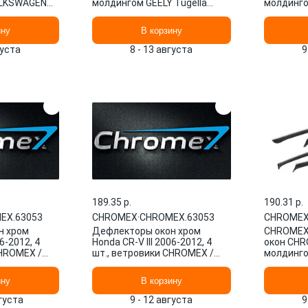
LKSWAGEN
молдингом GEELY Tugella
молдингом
 4 ШТ.
FY11, 2020-, 4шт., кроссовер,
(E210) се
ину
В корзину
густа
8 - 13 августа
9
189.35 p.
190.31 p.
EX.63053
CHROMEX
·
CHROMEX.63053
CHROME
н хром
Дефлекторы окон хром
CHROMEX
6-2012, 4
Honda CR-V III 2006-2012, 4
окон CHR
CHROMEX /
шт., ветровики CHROMEX /
молдингом
MEX.63053
Хонда ЦРВ CHROMEX.63053
2020-, 4ш
наклад
ину
В корзину
вгуста
9 - 12 августа
9