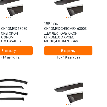
189.47 p.
X
·
CHROMEX.63030
CHROMEX
·
CHROMEX.63003
ТОРЫ ОКОН
ДЕФЛЕКТОРЫ ОКОН
 С ХРОМ.
CHROMEX С ХРОМ.
ОМ HAVAL F7
МОЛДИНГОМ NISSAN
НИК (2019-), 4ШТ.
QASHQAI II (J11) 2014-, 4 ШТ.
.63030
CHROMEX.63003
В корзину
В корзину
 - 14 августа
16 - 19 августа