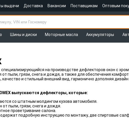
ты выдачи
Доставка
Вакансии
Поставщикам
Оптовым пок
о
Шины и диски
Моторные масла
Аккумуляторы
Ав
X
, специализирующийся на производстве дефлекторов окон с хро
 от пыли, грязи, снега и дождя, а также для обеспечения комфо
 качество и стильный внешний вид, гармонично дополняя дизай
OMEX выпускаются дефлекторы, которые:
аются со штатным молдингом кузова автомобиля.
от пыли, грязи, снега и дождя.
тное проветривание салона.
содержат подробную инструкцию по монтажу, две спиртовые салф