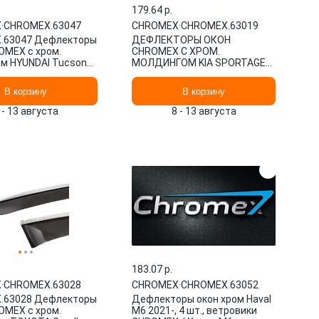
179.64 p.
X
·
CHROMEX.63047
CHROMEX
·
CHROMEX.63019
.63047 Дефлекторы
ДЕФЛЕКТОРЫ ОКОН
OMEX с хром.
CHROMEX С ХРОМ.
м HYUNDAI Tucson
МОЛДИНГОМ KIA SPORTAGE
 4шт., кроссовер, н
IV 2015-, 4 ШТ.
CHROMEX.63019
В корзину
В корзину
 - 13 августа
8 - 13 августа
183.07 p.
X
·
CHROMEX.63028
CHROMEX
·
CHROMEX.63052
.63028 Дефлекторы
Дефлекторы окон хром Haval
OMEX с хром.
M6 2021-, 4 шт., ветровики