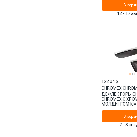
В корз
12 - 17 а
122.04 p.
CHROMEX
·
CHROM
ДЕФЛЕКТОРЫ О
CHROMEX С ХРОМ
МОЛДИНГОМ KIA R
4 ШТ, СЕДАН. CH
В корз
7 - 8 ав