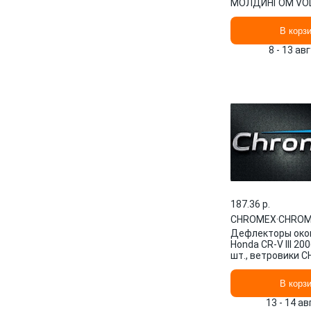
МОЛДИНГОМ VO
TOUAREG II 2010-,
CHROMEX.63001
В корз
8 - 13 ав
187.36 p.
CHROMEX
·
CHROM
Дефлекторы око
Honda CR-V III 200
шт., ветровики 
Хонда ЦРВ CHRO
В корз
13 - 14 а