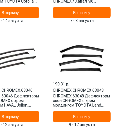
 TOYOTA Corolla XII
CHROMEX / Хавал М6
дан (2018-), ско
CHROMEX.63052
В корзину
В корзину
 - 14 августа
7 - 8 августа
190.31 p.
X
·
CHROMEX.63046
CHROMEX
·
CHROMEX.63048
.63046 Дефлекторы
CHROMEX.63048 Дефлекторы
OMEX с хром.
окон CHROMEX с хром.
 HAVAL Jolion,
молдингом TOYOTA Land
т., кроссовер,
Cruiser 300, 2021-, 4шт.,
внедор
В корзину
В корзину
 - 12 августа
9 - 12 августа