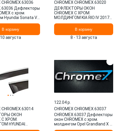
X
·
CHROMEX.63036
CHROMEX
·
CHROMEX.63020
.63036 Дефлекторы
ДЕФЛЕКТОРЫ ОКОН
OMEX с хром.
CHROMEX С ХРОМ.
 Hyundai Sonata VIII
МОЛДИНГОМ KIA RIO IV 2017-,
ан (2019-) 4шт,
4 ШТ, СЕДАН. CHROMEX.63020
В корзину
В корзину
10 августа
8 - 13 августа
122.04 p.
X
·
CHROMEX.63014
CHROMEX
·
CHROMEX.63037
ТОРЫ ОКОН
CHROMEX.63037 Дефлекторы
 С ХРОМ.
окон CHROMEX с хром.
ОМ HYUNDAI
молдингом Opel Grandland X I
 2017-, 4 ШТ.
(2019-) 4шт, накладной /