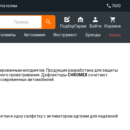
упателям
7600
Пример
Подбор
Гараж
Войти
Корзина
толампы
Автохимия
Инструмент
Бренды
Акции
мированным молдингом. Продукция разработана для защиты
ртного проветривания. Дефлекторы
CHROMEX
сочетают
н современных автомобилей.
етки и одну салфетку с активатором адгезии для надежной