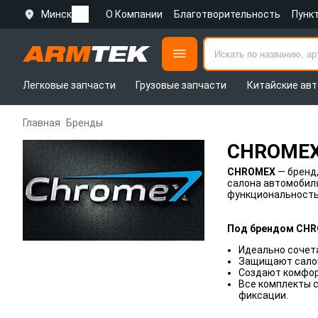
Минск
О Компании
Благотворительность
Пунк
Легковые запчасти
Грузовые запчасти
Китайские авт
Главная
Бренды
CHROME
CHROMEX
— бренд
салона автомобиля
функциональность,
Под брендом CHR
Идеально сочет
Защищают салон 
Создают комфор
Все комплекты 
фиксации.