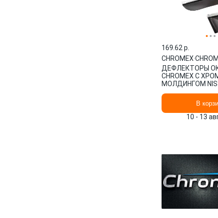
169.62 p.
CHROMEX
·
CHROM
ДЕФЛЕКТОРЫ О
CHROMEX С ХРОМ
МОЛДИНГОМ NIS
QASHQAI II (J11) 
CHROMEX.63003
В корз
10 - 13 а