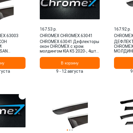
167.53 p.
167.92 p.
EX.63003
CHROMEX
·
CHROMEX.63041
CHROME
КОН
CHROMEX.63041 Дефлекторы
ДЕФЛЕК
.
окон CHROMEX с хром.
CHROMEX
SAN
молдингом KIA K5 2020-, 4шт.,
МОЛДИНГ
2014-, 4 ШТ.
накладной
ВНЕДОРОЖ
CHROMEX
ину
В корзину
вгуста
9 - 12 августа
9