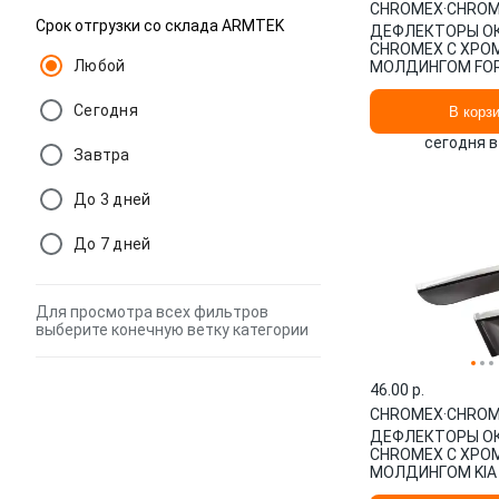
CHROMEX
·
CHROM
Срок отгрузки со склада ARMTEK
ДЕФЛЕКТОРЫ О
CHROMEX С ХРОМ
Любой
МОЛДИНГОМ FO
V 2014-, СЕДАН, 
CHROMEX.63016
Сегодня
В корз
сегодня в
Завтра
До 3 дней
До 7 дней
Для просмотра всех фильтров
выберите конечную ветку категории
46.00 p.
CHROMEX
·
CHROM
ДЕФЛЕКТОРЫ О
CHROMEX С ХРОМ
МОЛДИНГОМ KIA R
4 ШТ, СЕДАН. CH