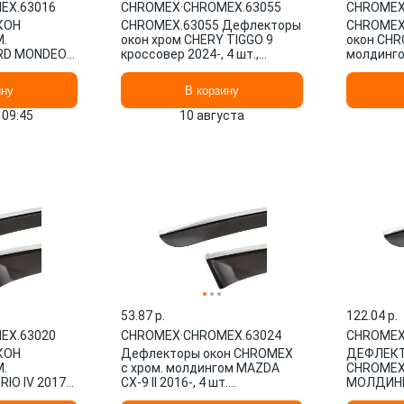
EX.63016
CHROMEX
·
CHROMEX.63055
CHROME
КОН
CHROMEX.63055 Дефлекторы
CHROMEX
.
окон хром CHERY TIGGO 9
окон CHR
RD MONDEO
кроссовер 2024-, 4 шт.,
молдингом
4 ШТ
ветровики CHROMEX / Черри
(DN8) сед
Т
ину
В корзину
 09:45
10 августа
53.87 p.
122.04 p.
EX.63020
CHROMEX
·
CHROMEX.63024
CHROME
КОН
Дефлекторы окон CHROMEX
ДЕФЛЕК
.
с хром. молдингом MAZDA
CHROMEX
IO IV 2017-,
CX-9 II 2016-, 4 шт.
МОЛДИНГ
ROMEX.63020
CHROMEX.63024
SOLARIS II