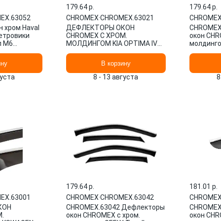
179.64 p.
179.64 p.
EX.63052
CHROMEX
·
CHROMEX.63021
CHROME
 хром Haval
ДЕФЛЕКТОРЫ ОКОН
CHROMEX
ветровики
CHROMEX С ХРОМ.
окон CHR
л М6
МОЛДИНГОМ KIA OPTIMA IV
молдинго
2016-, СЕДАН, 4 ШТ.
IV, 2020-,
CHROMEX.63021
ину
В корзину
густа
8 - 13 августа
8
179.64 p.
181.01 p.
EX.63001
CHROMEX
·
CHROMEX.63042
CHROME
КОН
CHROMEX.63042 Дефлекторы
CHROMEX
.
окон CHROMEX с хром.
окон CHR