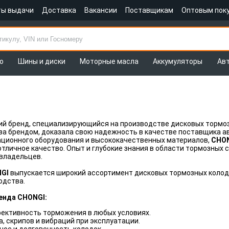
ты выдачи
Доставка
Вакансии
Поставщикам
Оптовым пок
о
Шины и диски
Моторные масла
Аккумуляторы
Ав
ий бренд, специализирующийся на производстве дисковых тормо
 за брендом, доказала свою надежность в качестве поставщика 
ационного оборудования и высококачественных материалов,
CHO
отличное качество. Опыт и глубокие знания в области тормозных
владельцев.
NGI
выпускается широкий ассортимент дисковых тормозных колод
одства.
енда CHONGI:
ективность торможения в любых условиях.
, скрипов и вибраций при эксплуатации.