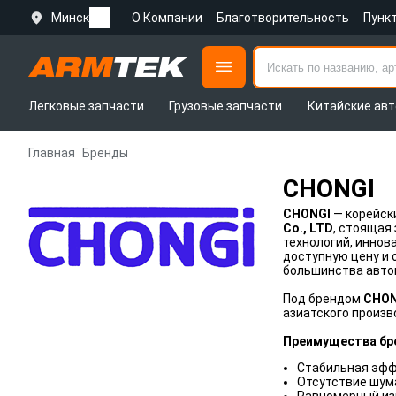
Минск
О Компании
Благотворительность
Пунк
Легковые запчасти
Грузовые запчасти
Китайские авт
Главная
Бренды
CHONGI
CHONGI
— корейск
Co., LTD
, стоящая
технологий, иннов
доступную цену и 
большинства авто
Под брендом
CHO
азиатского произв
Преимущества бр
Стабильная эфф
Отсутствие шума