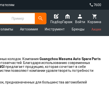
упателям
7600
Пример
Подбор
Гараж
Войти
Корзина
толампы
Автохимия
Инструмент
Бренды
Акции
зных колодок. Компания
Guangzhou Masuma Auto Spare Parts
автозапчастей. Благодаря использованию современных
NGI
предлагает продукцию, которая сочетает в себе
 систем позволяют компании удовлетворять потребности
ок, предназначенных для большинства автомобилей