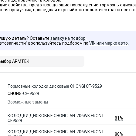
ос и долговечность колодок.
ие свойства, предотвращающие повреждение тормозных дисков
ая продукция, прошедшая строгий контроль качества на всех эт
дящую деталь? Оставьте
заявку на подбор
.
Автозапчасти” воспользуйтесь подбором по
VIN или марке авто
.
Выбор ARMTEK
Тормозные колодки дисковые CHONGI CF-9529
CHONGI
CF-9529
Возможные замены
КОЛОДКИ ДИСКОВЫЕ CHONGI AN-706WK FRONT
81%
CF9529
КОЛОДКИ ДИСКОВЫЕ CHONGI AN-706WK FRONT
88%