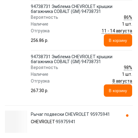
94738731 Эмблема CHEVROLET крышки
багажника COBALT (GM) 94738731
86%
Вероятность
Наличие
1 шт.
11 - 14 августа
Отгрузка
256.86 p.
В корзину
94738731 Эмблема CHEVROLET крышки
багажника COBALT (GM) 94738731
98%
Вероятность
Наличие
1 шт.
8 августа
Отгрузка
267.30 p.
В корзину
Рычаг подвески CHEVROLET 95975941
CHEVROLET
95975941