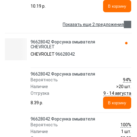
10.19 p.
В корзину
Показать еще 2 предложения
96628042 Фopcyнкa oмывaтeля
CHEVROLET
CHEVROLET
96628042
96628042 Фopcyнкa oмывaтeля
94%
Вероятность
Наличие
>20 шт.
9 - 14 августа
Отгрузка
8.39 p.
В корзину
96628042 Фopcyнкa oмывaтeля
100%
Вероятность
Наличие
1 шт.