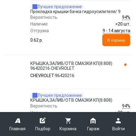
Лучшее предложение
Прокладка крышки бачка гидроусилителя/ 9
94%
Вероятность
Наличие
>20 шт.
9 - 14 августа
Отгрузка
0.62 p.
В корзину
КРЫШКА,ЗАЛИВ/ОТВ СМАЗКИ КП(8.808)
96420216 CHEVROLET
CHEVROLET
96420216
Лучшее предложение
КРЫШКА,ЗАЛИВ/ОТВ СМАЗКИ КП(8.808)
94%
Вероятность
Наличие
>20 шт.
9 - 14 августа
Отгрузка
Главная
0.62 p.
Подбор
Корзина
Гараж
Войти
В корзину