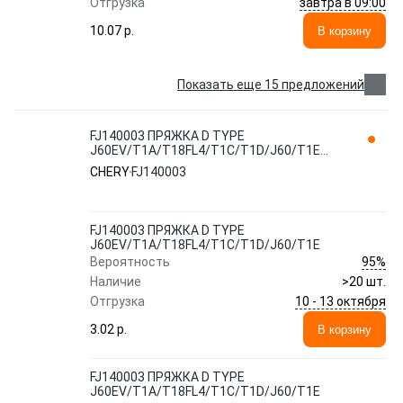
завтра в 09:00
Отгрузка
10.07 p.
В корзину
Показать еще 15 предложений
FJ140003 ПРЯЖКА D TYPE
J60EV/T1A/T18FL4/T1C/T1D/J60/T1E
CHERY / EXEED
CHERY
FJ140003
FJ140003 ПРЯЖКА D TYPE
J60EV/T1A/T18FL4/T1C/T1D/J60/T1E
95%
Вероятность
Наличие
>20 шт.
10 - 13 октября
Отгрузка
3.02 p.
В корзину
FJ140003 ПРЯЖКА D TYPE
J60EV/T1A/T18FL4/T1C/T1D/J60/T1E