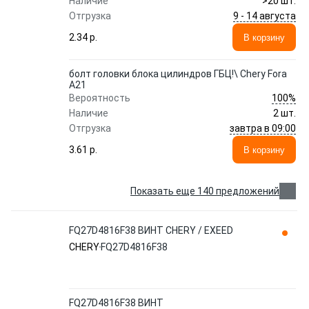
Наличие
>20 шт.
9 - 14 августа
Отгрузка
2.34 p.
В корзину
болт головки блока цилиндров ГБЦ!\ Chery Fora
A21
100%
Вероятность
Наличие
2 шт.
завтра в 09:00
Отгрузка
3.61 p.
В корзину
Показать еще 140 предложений
FQ27D4816F38 ВИНТ CHERY / EXEED
CHERY
FQ27D4816F38
FQ27D4816F38 ВИНТ