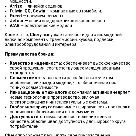
мощности.
Arrizo
— линейка седанов.
Fulwin, QQ, Cowin
— компактные автомобили.
Exeed
— премиум-сегмент.
Jetour
— серия внедорожников и кроссоверов.
iCAR
— электрические модели.
Кроме того,
Chery
выпускает запчасти для этих моделей,
включая компоненты трансмиссии, кузова, подвески,
электрооборудования и интерьера.
Преимущества бренда:
Качество и надежность:
обеспечивает высокое качество
своей продукции, соответствующее международным
стандартам.
Совместимость
: запчасти разработаны с учетом
особенностей каждой модели, что обеспечивает их
точную совместимость.
Инновационные технологии:
компания активно внедряет
новые технологии в производство, включая
электрификацию и интеллектуальные системы.
Глобальное присутствие:
имеет широкую сеть поставок и
сервисного обслуживания по всему миру.
Доступность
: оптимальное соотношение цены и
качества, обеспечивая доступность для широкого круга
потребителей.
Chery
продолжает расширять свое присутствие на