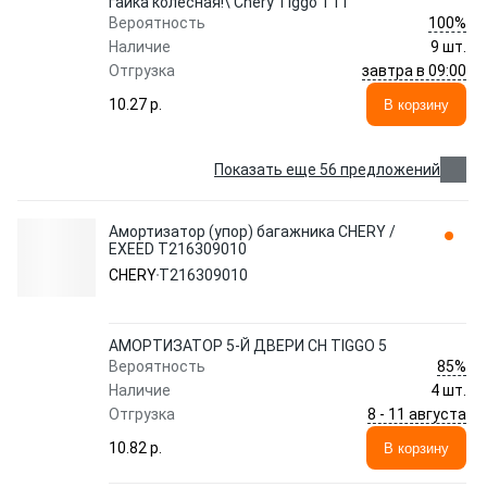
гайка колесная!\ Chery Tiggo T11
100%
Вероятность
Наличие
9 шт.
завтра в 09:00
Отгрузка
10.27 p.
В корзину
Показать еще 56 предложений
Амортизатор (упор) багажника CHERY /
EXEED T216309010
CHERY
T216309010
АМОРТИЗАТОР 5-Й ДВЕРИ CH TIGGO 5
85%
Вероятность
Наличие
4 шт.
8 - 11 августа
Отгрузка
10.82 p.
В корзину