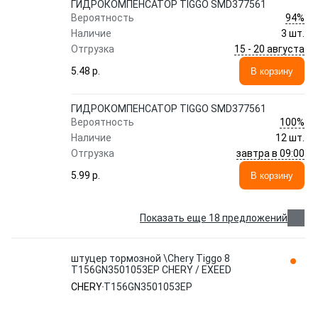
ГИДРОКОМПЕНСАТОР TIGGO SMD377561
94%
Вероятность
Наличие
3 шт.
15 - 20 августа
Отгрузка
5.48 p.
В корзину
ГИДРОКОМПЕНСАТОР TIGGO SMD377561
100%
Вероятность
Наличие
12 шт.
завтра в 09:00
Отгрузка
5.99 p.
В корзину
Показать еще 18 предложений
штуцер тормозной \Chery Tiggo 8
T156GN3501053EP CHERY / EXEED
CHERY
T156GN3501053EP