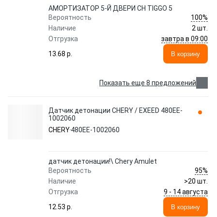
АМОРТИЗАТОР 5-Й ДВЕРИ CH TIGGO 5
100%
Вероятность
Наличие
2 шт.
завтра в 09:00
Отгрузка
13.68 p.
В корзину
Показать еще 8 предложений
Датчик детонации CHERY / EXEED 480EE-
1002060
CHERY
480EE-1002060
датчик детонации!\ Chery Amulet
95%
Вероятность
Наличие
>20 шт.
9 - 14 августа
Отгрузка
12.53 p.
В корзину