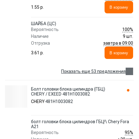
1.55 p.
В корзину
ШАЙБА (ЦС)
100%
Вероятность
Наличие
9 шт.
завтра в 09:00
Отгрузка
3.61 p.
В корзину
Показать еще 53 предложения
Болт головки блока цилиндра (ГБЦ)
CHERY / EXEED 481H1003082
CHERY
481H1003082
болт головки блока цилиндров ГБЦ!\ Chery Fora
A21
95%
Вероятность