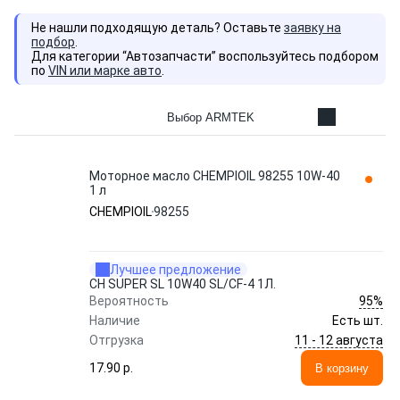
Не нашли подходящую деталь? Оставьте
заявку на
подбор
.
Для категории “Автозапчасти” воспользуйтесь подбором
по
VIN или марке авто
.
Выбор ARMTEK
Моторное масло CHEMPIOIL 98255 10W-40
1 л
CHEMPIOIL
98255
Лучшее предложение
CH SUPER SL 10W40 SL/CF-4 1Л.
95%
Вероятность
Наличие
Есть шт.
11 - 12 августа
Отгрузка
17.90 p.
В корзину