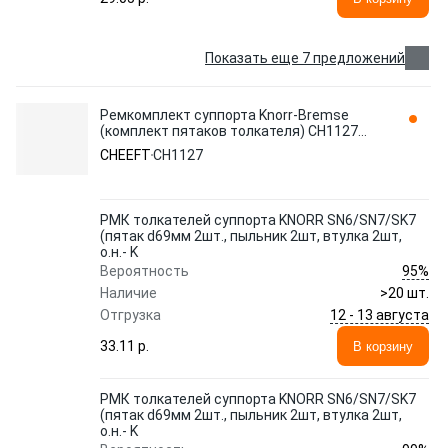
Показать еще 7 предложений
Ремкомплект суппорта Knorr-Bremse
(комплект пятаков толкателя) CH1127
CHEEFT
CHEEFT
CH1127
РМК толкателей суппорта KNORR SN6/SN7/SK7
(пятак d69мм 2шт., пыльник 2шт, втулка 2шт,
о.н.- K
95%
Вероятность
Наличие
>20 шт.
12 - 13 августа
Отгрузка
33.11 p.
В корзину
РМК толкателей суппорта KNORR SN6/SN7/SK7
(пятак d69мм 2шт., пыльник 2шт, втулка 2шт,
о.н.- K