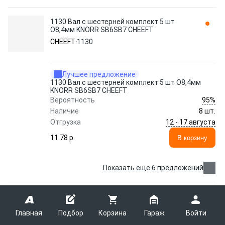
1130 Вал с шестерней комплект 5 шт
O8,4мм KNORR SB6SB7 CHEEFT
CHEEFT
1130
Лучшее предложение
1130 Вал с шестерней комплект 5 шт O8,4мм
KNORR SB6SB7 CHEEFT
95%
Вероятность
Наличие
8 шт.
12 - 17 августа
Отгрузка
11.78 p.
В корзину
Показать еще 6 предложений
6015 РМК суппорта Haldex Modul T
подшипники игольчатые (пара) CHEEFT
CH6015
Главная
Подбор
Корзина
Гараж
Войти
CHEEFT
CH6015