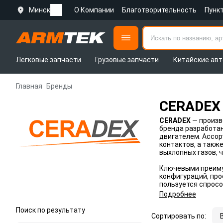
Минск
О Компании
Благотворительность
Пунк
Легковые запчасти
Грузовые запчасти
Китайские авт
Главная
Бренды
CERADEX
CERADEX
— произв
бренда разработан
двигателем. Ассо
контактов, а такж
выхлопных газов, 
Ключевыми преим
конфигураций, про
пользуется спрос
Подробнее
Поиск по результату
Сортировать по: