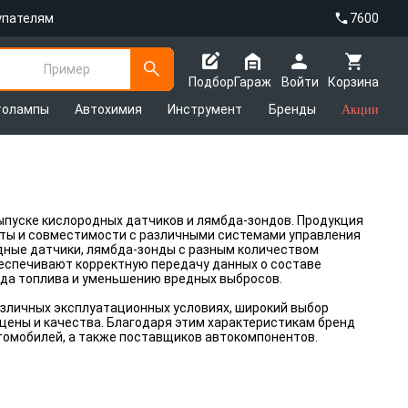
упателям
7600
Пример
Подбор
Гараж
Войти
Корзина
толампы
Автохимия
Инструмент
Бренды
Акции
пуске кислородных датчиков и лямбда-зондов. Продукция
оты и совместимости с различными системами управления
дные датчики, лямбда-зонды с разным количеством
беспечивают корректную передачу данных о составе
ода топлива и уменьшению вредных выбросов.
азличных эксплуатационных условиях, широкий выбор
цены и качества. Благодаря этим характеристикам бренд
томобилей, а также поставщиков автокомпонентов.