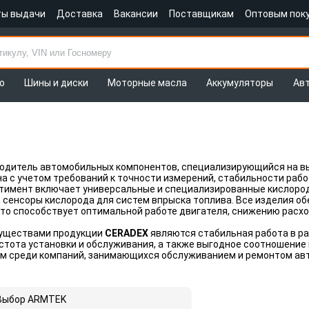
ты выдачи
Доставка
Вакансии
Поставщикам
Оптовым пок
о
Шины и диски
Моторные масла
Аккумуляторы
Ав
одитель автомобильных компонентов, специализирующийся на вы
а с учетом требований к точности измерений, стабильности раб
ртимент включает универсальные и специализированные кислоро
е сенсоры кислорода для систем впрыска топлива. Все изделия о
что способствует оптимальной работе двигателя, снижению расх
уществами продукции
CERADEX
являются стабильная работа в р
стота установки и обслуживания, а также выгодное соотношение 
ом среди компаний, занимающихся обслуживанием и ремонтом ав
Выбор ARMTEK