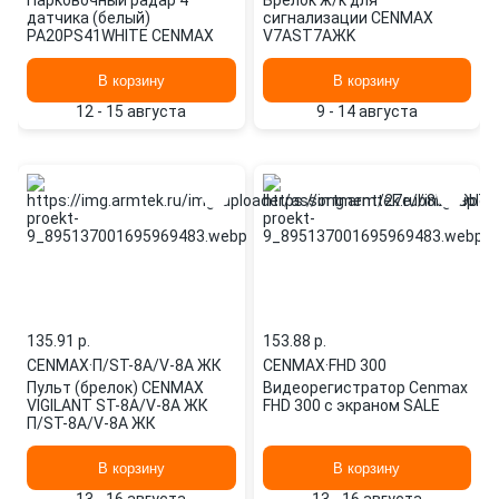
Парковочный радар 4
Брелок ж/к для
датчика (белый)
сигнализации CENMAX
PA20PS41WHITE CENMAX
V7AST7AЖK
В корзину
В корзину
12 - 15 августа
9 - 14 августа
135.91 p.
153.88 p.
CENMAX
·
П/ST-8A/V-8A ЖК
CENMAX
·
FHD 300
Пульт (брелок) CENMAX
Видеорегистратор Cenmax
VIGILANT ST-8A/V-8A ЖК
FHD 300 с экраном SALE
П/ST-8A/V-8A ЖК
В корзину
В корзину