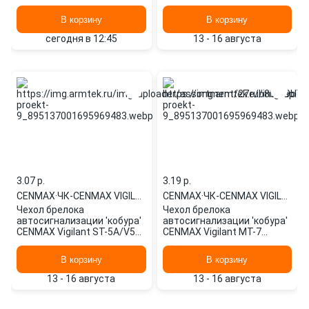
(черная кожа) ЧК-CENMAX
VIGILANT MT-8
В корзину
В корзину
сегодня в 12:45
13 - 16 августа
3.07 p.
3.19 p.
CENMAX
·
ЧК-CENMAX VIGILANT ST-5A/
CENMAX
·
ЧК-CENMAX VIGILANT MT-7
Чехол брелока
Чехол брелока
автосигнализации 'кобура'
автосигнализации 'кобура'
CENMAX Vigilant ST-5A/V5A
CENMAX Vigilant MT-7
(черная кожа) ЧК-CENMAX
(черная кожа) ЧК-CENMAX
VIGILANT ST-5A/
VIGILANT MT-7
В корзину
В корзину
13 - 16 августа
13 - 16 августа