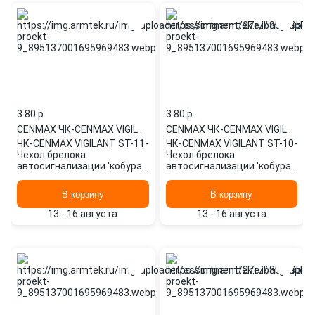
3.80 p.
3.80 p.
CENMAX
·
ЧК-CENMAX VIGILANT ST-11-
CENMAX
·
ЧК-CENMAX VIGILANT ST-10-
ЧК-CENMAX VIGILANT ST-11-
ЧК-CENMAX VIGILANT ST-10-
Чехол брелока
Чехол брелока
автосигнализации 'кобура'
автосигнализации 'кобура'
CENMAX Vigilant ST-11-D/V-
CENMAX Vigilant ST-10-D/V-
11-D (че
10-D (че
В корзину
В корзину
13 - 16 августа
13 - 16 августа