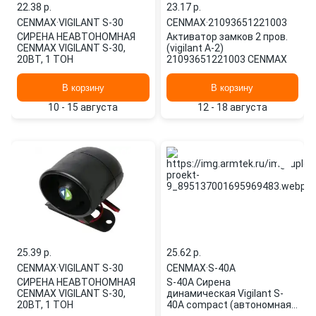
22.38 p.
23.17 p.
CENMAX
·
VIGILANT S-30
CENMAX
·
21093651221003
СИРЕНА НЕАВТОНОМНАЯ
Активатор замков 2 пров.
CENMAX VIGILANT S-30,
(vigilant A-2)
20ВТ, 1 ТОН
21093651221003 CENMAX
В корзину
В корзину
10 - 15 августа
12 - 18 августа
25.39 p.
25.62 p.
CENMAX
·
VIGILANT S-30
CENMAX
·
S-40A
СИРЕНА НЕАВТОНОМНАЯ
S-40A Сирена
CENMAX VIGILANT S-30,
динамическая Vigilant S-
20ВТ, 1 ТОН
40A compact (автономная)