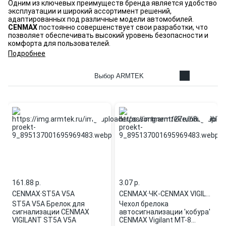
Одним из ключевых преимуществ бренда является удобство
эксплуатации и широкий ассортимент решений,
адаптированных под различные модели автомобилей.
CENMAX
постоянно совершенствует свои разработки, что
позволяет обеспечивать высокий уровень безопасности и
комфорта для пользователей.
Подробнее
Выбор ARMTEK
161.88 p.
3.07 p.
CENMAX
·
ST5A V5A
CENMAX
·
ЧК-CENMAX VIGILANT MT-8
ST5A V5A Брелок для
Чехол брелока
сигнализации CENMAX
автосигнализации 'кобура'
VIGILANT ST5A V5A
CENMAX Vigilant MT-8