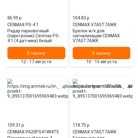
86.99 p.
104.83 p.
CENMAX
·
PS-4.1
CENMAX
·
V7AST7AЖK
Радар парковочный
Брелок ж/к для
(парктроник) Cenmax PS-
сигнализации CENMAX
4.1 (4 датчика) белый
V7AST7AЖK
В корзину
В корзину
12 - 17 августа
10 - 15 августа
109.31 p.
118.75 p.
CENMAX
·
PA20PS41WHITE
CENMAX
·
V7AST7AЖK