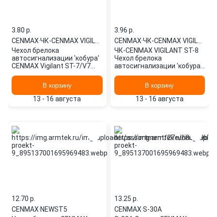
3.80 p.
3.96 p.
CENMAX
·
ЧК-CENMAX VIGILANT ST-7/V
CENMAX
·
ЧК-CENMAX VIGILANT ST-8
Чехол брелока
ЧК-CENMAX VIGILANT ST-8
автосигнализации 'кобура'
Чехол брелока
CENMAX Vigilant ST-7/V7
автосигнализации 'кобура'
(черная кожа) ЧК-CENMAX
CENMAX Vigilant ST-8
VIGILANT ST-7/V
(черная кожа)
В корзину
В корзину
13 - 16 августа
13 - 16 августа
12.70 p.
13.25 p.
CENMAX
·
NEWST5
CENMAX
·
S-30A